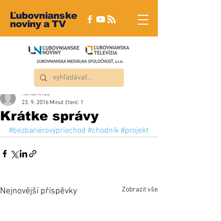
Ľubovnianske
noviny a TV
roman4723
23. 9. 2016
Minut čtení: 1
Krátke správy
#bezbariérovýpriechod
#chodník
#projekt
Zobrazit vše
Nejnovější příspěvky