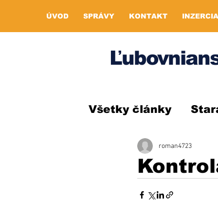
ÚVOD
SPRÁVY
KONTAKT
INZERCI
Ľubovnians
Všetky články
Star
roman4723
Kontro