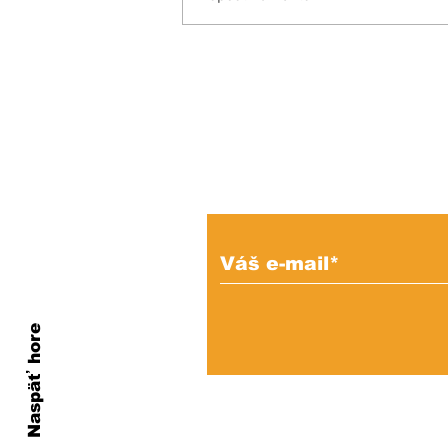
Inšpiratívny príbeh:
Miňo súťaží aj proti
zdravým a bojuje o
miesto v reprezentácii!
Prihláste sa na od
e-mailových správ
Naspäť hore
Ochrana os