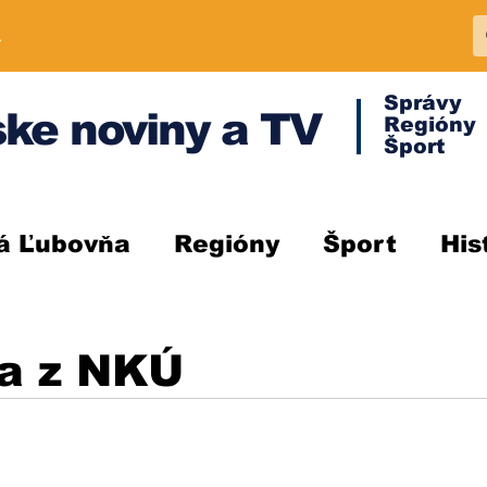
A
Správy
ke noviny a TV
Regióny
Šport
á Ľubovňa
Regióny
Šport
His
la z NKÚ