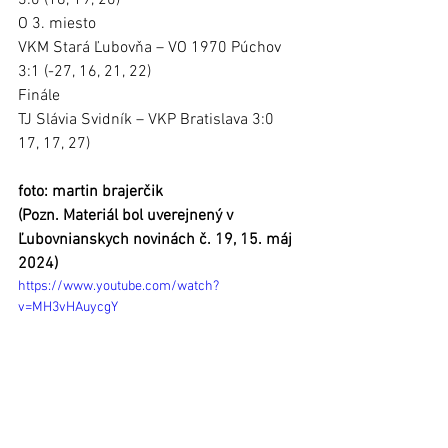
O 3. miesto
VKM Stará Ľubovňa – VO 1970 Púchov 
3:1 (-27, 16, 21, 22)
Finále
TJ Slávia Svidník – VKP Bratislava 3:0 
17, 17, 27)
foto: martin brajerčik
(Pozn. Materiál bol uverejnený v 
Ľubovnianskych novinách č. 19, 15. máj 
2024)
https://www.youtube.com/watch?
v=MH3vHAuycgY