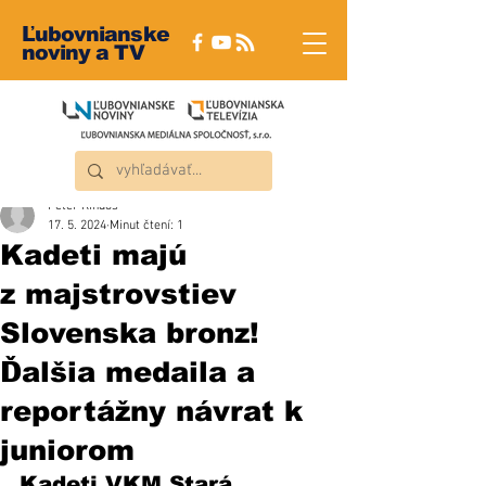
Ľubovnianske
noviny a TV
Peter Rindoš
17. 5. 2024
Minut čtení: 1
Kadeti majú
z majstrovstiev
Slovenska bronz!
Ďalšia medaila a
reportážny návrat k
juniorom
Kadeti VKM Stará 