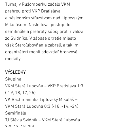
Turnaj v Ružomberku začalo VKM 
prehrou proti VKP Bratislava 
a následným víťazstvom nad Liptovským 
Mikulášom. Nasledoval postup do 
semifinále a prehratý súboj proti rivalovi 
zo Svidníka. V zápase o tretie miesto 
však Staroľubovňania zabrali, a tak im 
organizátori mohli odovzdať bronzové 
medaily. 
VÝSLEDKY
Skupina
VKM Stará Ľubovňa – VKP Bratislava 1:3 
(-19, 18, 17, 25)
VK Rachmaninka Liptovský Mikuláš – 
VKM Stará Ľubovňa 0:3 (-18, -14, -24)
Semifinále
TJ Slávia Svidník – VKM Stará Ľubovňa 
3:0 (18, 19, 20)