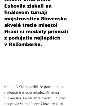
Ľubovňa získali na 
finálovom turnaji 
majstrovstiev Slovenska 
skvelé tretie miesto! 
Hráči si medaily priviezli 
z podujatia najlepších 
v Ružomberku.
Nádeje VKM potvrdili, že patria medzi 
najlepších medzi mládežníkmi na 
Slovensku. Po striebre medzi juniormi 
tak priviezli ďalší cenný kov pre klub.