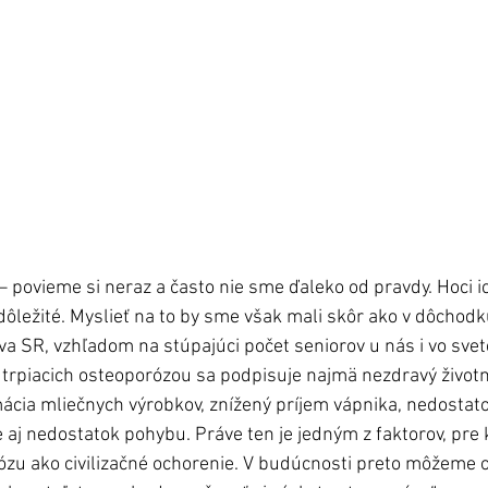
– povieme si neraz a často nie sme ďaleko od pravdy. Hoci ic
dôležité. Myslieť na to by sme však mali skôr ako v dôchodk
va SR, vzhľadom na stúpajúci počet seniorov u nás i vo svete
 trpiacich osteoporózou sa podpisuje najmä nezdravý životný
cia mliečnych výrobkov, znížený príjem vápnika, nedostato
aj nedostatok pohybu. Práve ten je jedným z faktorov, pre 
u ako civilizačné ochorenie. V budúcnosti preto môžeme o