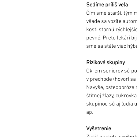
Sedíme príliš veľa
Čím sme starší, tým 
všade sa vozíte autom
kosti starnú rýchlejš
pevné. Preto lekári bi
sme sa stále viac hýba
Rizikové skupiny
Okrem seniorov sú pot
v prechode (hovorí sa 
Navyše, osteoporóze n
štítnej žľazy, cukrovk
skupinou sú aj ľudia u
ap. 
Vyšetrenie