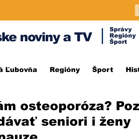
A
Správy
ke noviny a TV
Regióny
Šport
á Ľubovňa
Regióny
Šport
His
ám osteoporóza? Poz
 dávať seniori i ženy
pauze