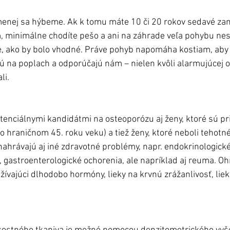
menej sa hýbeme. Ak k tomu máte 10 či 20 rokov sedavé za
, minimálne chodíte pešo a ani na záhrade veľa pohybu nesp
ie, ako by bolo vhodné. Práve pohyb napomáha kostiam, aby 
jú na poplach a odporúčajú nám – nielen kvôli alarmujúcej o
li. 
enciálnymi kandidátmi na osteoporózu aj ženy, ktoré sú pr
o hraničnom 45. roku veku) a tiež ženy, ktoré neboli tehotné
ahrávajú aj iné zdravotné problémy, napr. endokrinologické
a, gastroenterologické ochorenia, ale napríklad aj reuma. O
žívajúci dlhodobo hormóny, lieky na krvnú zrážanlivosť, liek