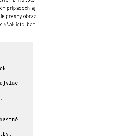
trenia. Na toto 
ch prípadoch aj 
sie presný obraz 
e však isté, bez 
k 
astné 