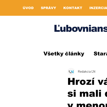
ÚVOD
SPRÁVY
KONTAKT
INZERCI
Ľubovnians
Všetky články
Star
Redakcia ĽN
Hrozí v
si mali
v meno