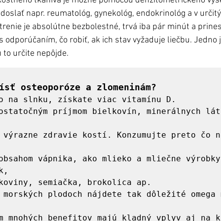
 kostného tkaniva je možné pomocou denzitometrického vyše
doslať napr. reumatológ, gynekológ, endokrinológ a v určitý
trenie je absolútne bezbolestné, trvá iba pár minút a prine
 s odporúčaním, čo robiť, ak ich stav vyžaduje liečbu. Jedno j
to určite nepôjde. 
ísť osteoporóze a zlomeninám?
o na slnku, získate viac vitamínu D.

ostatočným príjmom bielkovín, minerálnych láto
, 

 morských plodoch nájdete tak dôležité omega m