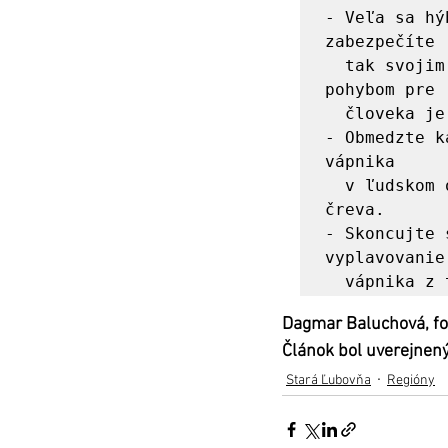
- Veľa sa hý
zabezpečíte 

  tak svojim kostiam pružnosť a odolnosť. Najprirodzenejším 
pohybom pre 

  človeka je chôdza.

- Obmedzte k
vápnika 

  v ľudskom organizme a alkohol znižuje jeho vstrebávanie z 
čreva.  

- Skoncujte 
vyplavovanie 
Dagmar Baluchová, fot
Článok bol uverejnen
Stará Ľubovňa
Regióny