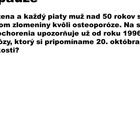
žena a každý piaty muž nad 50 rokov 
kom zlomeniny kvôli osteoporóze. Na s
ochorenia upozorňuje už od roku 199
zy, ktorý si pripomíname 20. októbra
osti?