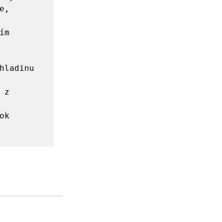
, 
hladinu 
k 