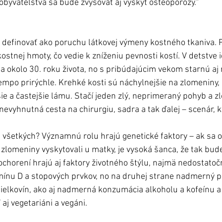
byvateľstva sa bude zvyšovať aj výskyt osteoporózy.“
efinovať ako poruchu látkovej výmeny kostného tkaniva. P
tnej hmoty, čo vedie k zníženiu pevnosti kostí. V detstve
ia okolo 30. roku života, no s pribúdajúcim vekom starnú aj 
tempo prirýchle. Krehké kosti sú náchylnejšie na zlomeniny,
šie a častejšie lámu. Stačí jeden zlý, neprimeraný pohyb a z
nevyhnutná cesta na chirurgiu, sadra a tak ďalej – scenár, k
 u všetkých? Významnú rolu hrajú genetické faktory – ak sa 
zlomeniny vyskytovali u matky, je vysoká šanca, že tak bude a
ochorení hrajú aj faktory životného štýlu, najmä nedostatoč
amínu D a stopových prvkov, no na druhej strane nadmerný pr
bielkovín, ako aj nadmerná konzumácia alkoholu a kofeínu a 
aj vegetariáni a vegáni.