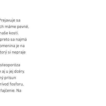
rejavuje sa 
 ich máme pevné, 
naše kosti. 
 preto sa najmä 
lomenina je na 
torý si nepraje 
osteoporóza 
j u jej dcéry. 
ný prísun 
ívod fosforu, 
fajčenie. Na 