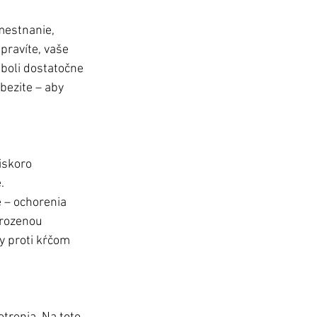
mestnanie, 
ravíte, vaše 
boli dostatočne 
bezite – aby 
iskoro 
.
 – ochorenia 
hrozenou 
y proti kŕčom 