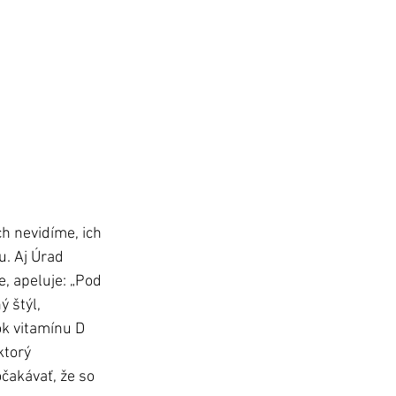
h nevidíme, ich 
u. Aj Úrad 
, apeluje: „Pod 
 štýl, 
k vitamínu D 
ktorý 
čakávať, že so 