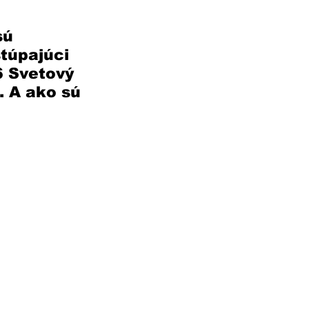
sú 
túpajúci 
6 Svetový 
. A ako sú 