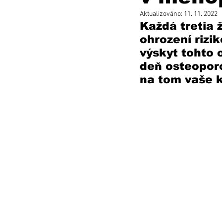
Aktualizováno:
11. 11. 2022
Každá tretia 
ohrození rizi
výskyt tohto 
deň osteoporó
na tom vaše k