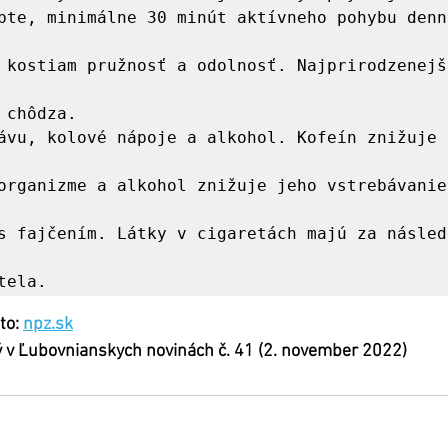
bte, minimálne 30 minút aktívneho pohybu denne
ávu, kolové nápoje a alkohol. Kofeín znižuje 
s fajčením. Látky v cigaretách majú za následo


o: 
npz.sk
ý v Ľubovnianskych novinách č. 41 (2. november 2022)