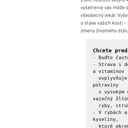
Zistiť hustotu svojho
vyšetrenie vás môže o
všeobecný lekár. Vyše
o stave vašich kostí –
zmeny životného štýlu 
Chcete pred
- Buďte čast
- Strava s d
a vitamínov 

  ovplyvňuje výrazne zdravie kostí. Konzumujte preto čo najviac 
potraviny 

  s vysokým obsahom vápnika, ako mlieko a mliečne výrobky, 
vaječný žĺtok
  ryby, strukoviny, semiačka, brokolica ap.

- V rybách a
kyseliny, 

  ktoré okrem mnohých benefitov majú kladný vplyv aj na kĺby. 
