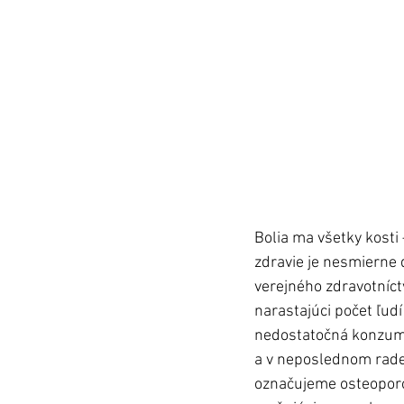
Bolia ma všetky kosti 
zdravie je nesmierne 
verejného zdravotníct
narastajúci počet ľudí
nedostatočná konzumá
a v neposlednom rade 
označujeme osteoporóz