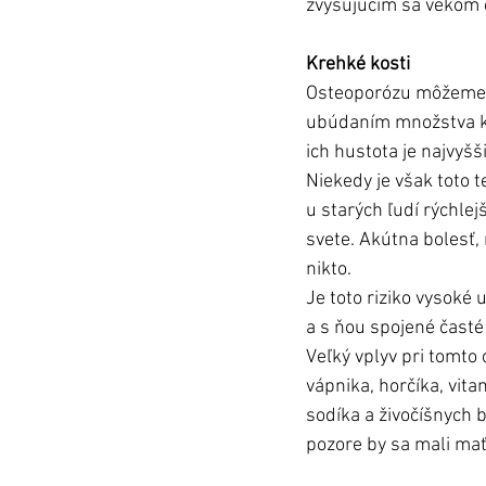
zvyšujúcim sa vekom o
Krehké kosti
Osteoporózu môžeme d
ubúdaním množstva kos
ich hustota je najvyšš
Niekedy je však toto 
u starých ľudí rýchlej
svete. Akútna bolesť, 
nikto. 
Je toto riziko vysoké
a s ňou spojené časté 
Veľký vplyv pri tomto 
vápnika, horčíka, vit
sodíka a živočíšnych 
pozore by sa mali mať 