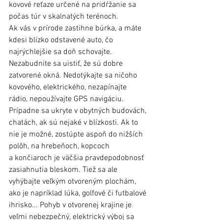
kovové reťaze určené na pridŕžanie sa 
počas túr v skalnatých terénoch. 
Ak vás v prírode zastihne búrka, a máte 
kdesi blízko odstavené auto, čo 
najrýchlejšie sa doň schovajte. 
Nezabudnite sa uistiť, že sú dobre 
zatvorené okná. Nedotýkajte sa ničoho 
kovového, elektrického, nezapínajte 
rádio, nepoužívajte GPS navigáciu. 
Prípadne sa ukryte v obytných budovách, 
chatách, ak sú nejaké v blízkosti. Ak to 
nie je možné, zostúpte aspoň do nižších 
polôh, na hrebeňoch, kopcoch 
a končiaroch je väčšia pravdepodobnosť 
zasiahnutia bleskom. Tiež sa ale 
vyhýbajte veľkým otvoreným plochám, 
ako je napríklad lúka, golfové či futbalové 
ihrisko... Pohyb v otvorenej krajine je 
veľmi nebezpečný, elektrický výboj sa 