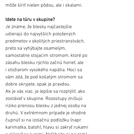
môže šíriť nielen pôdou, ale i skalami. 
Idete na túru v skupine?
Je známe, že blesky najčastejšie 
udierajú do najvyšších položených 
predmetov v okolitých priestranstvách, 
preto sa vyhýbajte osamelým, 
samostatne stojacim stromom, ktoré po 
zásahu blesku rýchlo začnú horieť, ale 
i stožiarom vysokého napätia. Hoci sa 
vám zdá, že pod košatým stromom sa 
dobre skryjete, opak je pravdou. 
Ak je vás viac, je lepšie sa rozptýliť, ako 
zostávať v skupine. Rozostupy znižujú 
riziko prenosu blesku z jednej osoby na 
druhú. V extrémnom prípade je vhodné 
čupnúť si na izolačnú podložku (napr. 
karimatka, batoh), hlavu si zakryť rukami 