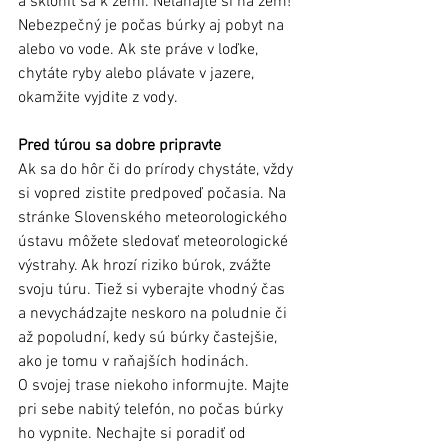
a skloniť sa k zemi. Neľahajte si na zem!
Nebezpečný je počas búrky aj pobyt na 
alebo vo vode. Ak ste práve v loďke, 
chytáte ryby alebo plávate v jazere, 
okamžite vyjdite z vody. 
Pred túrou sa dobre pripravte
Ak sa do hôr či do prírody chystáte, vždy 
si vopred zistite predpoveď počasia. Na 
stránke Slovenského meteorologického 
ústavu môžete sledovať meteorologické 
výstrahy. Ak hrozí riziko búrok, zvážte 
svoju túru. Tiež si vyberajte vhodný čas 
a nevychádzajte neskoro na poludnie či 
až popoludní, kedy sú búrky častejšie, 
ako je tomu v raňajších hodinách.  
O svojej trase niekoho informujte. Majte 
pri sebe nabitý telefón, no počas búrky 
ho vypnite. Nechajte si poradiť od 