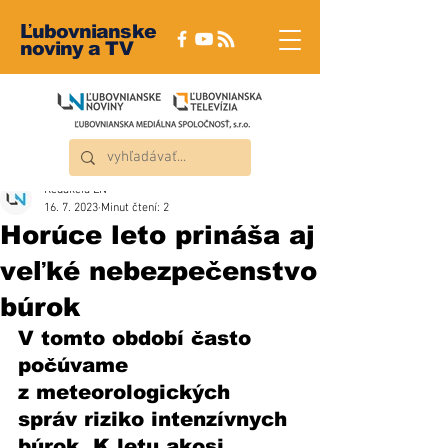
Ľubovnianske
noviny a TV
Redakcia ĽN
16. 7. 2023
Minut čtení: 2
Horúce leto prináša aj
veľké nebezpečenstvo
búrok
V tomto období často 
počúvame 
z meteorologických 
správ riziko intenzívnych 
búrok. K letu akosi 