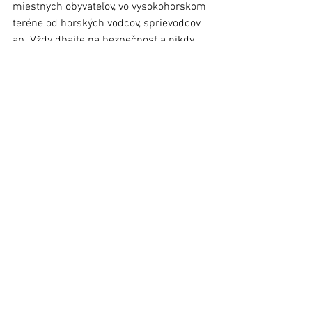
miestnych obyvateľov, vo vysokohorskom 
teréne od horských vodcov, sprievodcov 
ap. Vždy dbajte na bezpečnosť a nikdy 
zbytočne neriskujte. 	
Dagmar Baluchová, ilu.foto: 
www.pixabay.com
(Pozn.: Materiál bol uverejnený v 
Ľubovnianskych novinách č. 25, 28. júna 
2023)
Zobrazit vše
Nejnovější příspěvky