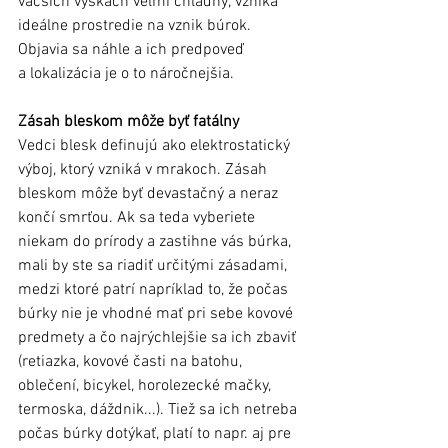
väčších výškach veľmi chladný, vzniká 
ideálne prostredie na vznik búrok. 
Objavia sa náhle a ich predpoveď 
a lokalizácia je o to náročnejšia. 
Zásah bleskom môže byť fatálny
Vedci blesk definujú ako elektrostatický 
výboj, ktorý vzniká v mrakoch. Zásah  
bleskom môže byť devastačný a neraz 
končí smrťou. Ak sa teda vyberiete 
niekam do prírody a zastihne vás búrka, 
mali by ste sa riadiť určitými zásadami, 
medzi ktoré patrí napríklad to, že počas 
búrky nie je vhodné mať pri sebe kovové 
predmety a čo najrýchlejšie sa ich zbaviť 
(retiazka, kovové časti na batohu, 
oblečení, bicykel, horolezecké mačky, 
termoska, dáždnik...). Tiež sa ich netreba 
počas búrky dotýkať, platí to napr. aj pre 