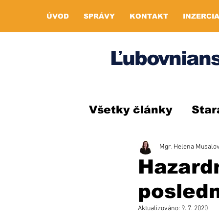
ÚVOD
SPRÁVY
KONTAKT
INZERCI
Ľubovnians
Všetky články
Star
Mgr. Helena Musalo
Hazard
posled
Aktualizováno:
9. 7. 2020