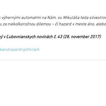
 výhernými automatmi na Nám. sv. Mikuláša teda silvestro
u za niekoľkoročnou dilemou – či hazard v meste áno, alebo 
ný v Ľubovnianskych novinách č. 43 (28. november 2017) 
konohazardnýchhrách