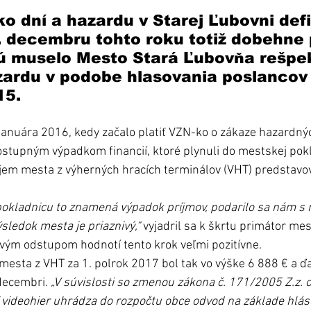
ko dní a hazardu v Starej Ľubovni defi
. decembru tohto roku totiž dobehne
rú muselo Mesto Stará Ľubovňa rešpek
ardu v podobe hlasovania poslancov 
5. 
anuára 2016, kedy začalo platiť VZN-ko o zákaze hazardnýc
postupným výpadkom financií, ktoré plynuli do mestskej pokl
íjem mesta z výherných hracích terminálov (VHT) predstavov
okladnicu to znamená výpadok príjmov, podarilo sa nám s n
ledok mesta je priaznivý,“
 vyjadril sa k škrtu primátor me
ovým odstupom hodnotí tento krok veľmi pozitívne.
esta z VHT za 1. polrok 2017 bol tak vo výške 6 888 € a ďa
decembri. 
„V súvislosti so zmenou zákona č. 171/2005 Z.z. 
videohier uhrádza do rozpočtu obce odvod na základe hláse