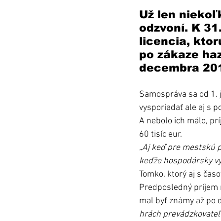
Už len niekoľ
odzvoní. K 31
licencia, kto
po zákaze haz
decembra 201
Samospráva sa od 1. j
vysporiadať ale aj s 
A nebolo ich málo, pr
60 tisíc eur.
„Aj keď pre mestskú p
keďže hospodársky výs
Tomko, ktorý aj s čas
Predposledný príjem m
mal byť známy až po 
hrách prevádzkovateľ 