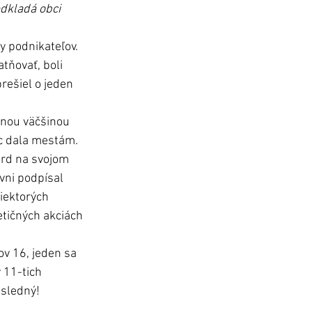
dkladá obci 
y podnikateľov. 
tňovať, boli 
rešiel o jeden 
znou väčšinou 
oc dala mestám. 
ard na svojom 
vni podpísal 
iektorých 
etičných akciách 
v 16, jeden sa 
 11-tich 
osledný!