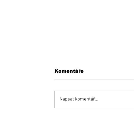
Komentáře
Napsat komentář...
KEDYSI a DNES: V
podhradí fungovala
kedysi kaviareň.