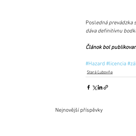
Posl
edná prevádzka s
dáva definitívnu bodk
Článok bol publikova
#Hazard
#licencia
#zá
Stará Ľubovňa
Nejnovější příspěvky