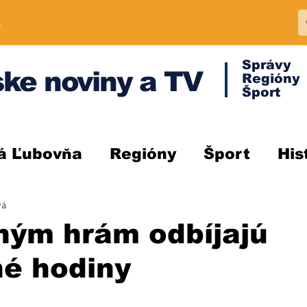
A
Správy
ke noviny a TV
Regióny
Šport
á Ľubovňa
Regióny
Šport
His
vá
ným hrám odbíjajú
né hodiny