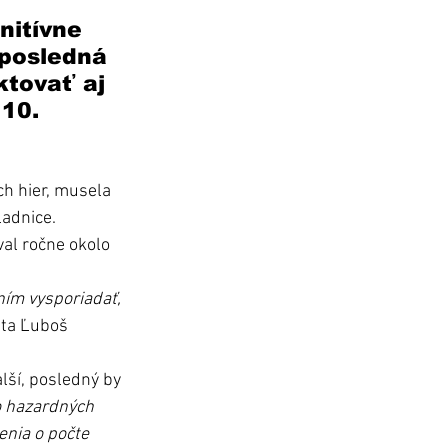
nitívne 
 posledná 
tovať aj 
10. 
h hier, musela 
adnice. 
al ročne okolo 
ím vysporiadať, 
sta Ľuboš 
lší, posledný by 
o hazardných 
nia o počte 