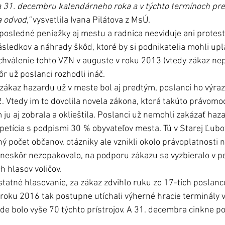
a 31. decembru kalendárneho roka a v týchto termínoch pre
 odvod,“
 vysvetlila Ivana Pilátova z MsÚ.
 posledné peniažky aj mestu a radnica neeviduje ani protest
sledkov a náhrady škôd, ktoré by si podnikatelia mohli upla
hválenie tohto VZN v auguste v roku 2013 (vtedy zákaz nep
ôr už poslanci rozhodli ináč.
zákaz hazardu už v meste bol aj predtým, poslanci ho výra
12. Vtedy im to dovolila novela zákona, ktorá takúto právom
 ju aj zobrala a oklieštila. Poslanci už nemohli zakázať haz
petícia s podpismi 30 % obyvateľov mesta. Tú v Starej Ľubo
ý počet občanov, otázniky ale vznikli okolo právoplatnosti n
ž neskôr nezopakovalo, na podporu zákazu sa vyzbieralo v p
ch hlasov voličov.
atné hlasovanie, za zákaz zdvihlo ruku zo 17-tich poslanco
 roku 2016 tak postupne utíchali výherné hracie terminály v
e bolo vyše 70 týchto prístrojov. A 31. decembra cinkne p