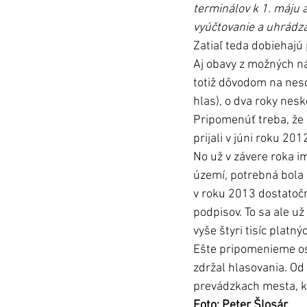
terminálov k 1. máju 
vyúčtovanie a uhrádza
Zatiaľ teda dobiehajú
Aj obavy z možných ná
totiž dôvodom na nesc
hlas), o dva roky nesk
Pripomenúť treba, že 
prijali v júni roku 20
No už v závere roka im
území, potrebná bola 
v roku 2013 dostatočn
podpisov. To sa ale u
vyše štyri tisíc platný
Ešte pripomenieme ost
zdržal hlasovania. Od
prevádzkach mesta, kd
Foto: Peter Šlosár