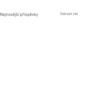
Zobrazit vše
Nejnovější příspěvky
1 komentář