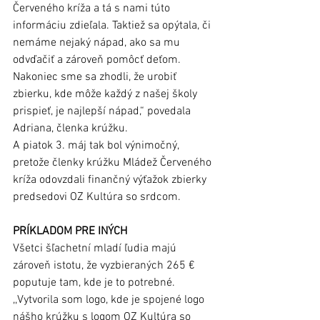
Červeného kríža a tá s nami túto 
informáciu zdieľala. Taktiež sa opýtala, či 
nemáme nejaký nápad, ako sa mu 
odvďačiť a zároveň pomôcť deťom. 
Nakoniec sme sa zhodli, že urobiť 
zbierku, kde môže každý z našej školy 
prispieť, je najlepší nápad,“ povedala 
Adriana, členka krúžku. 
A piatok 3. máj tak bol výnimočný, 
pretože členky krúžku Mládež Červeného 
kríža odovzdali finančný výťažok zbierky 
predsedovi OZ Kultúra so srdcom. 
PRÍKLADOM PRE INÝCH
Všetci šľachetní mladí ľudia majú 
zároveň istotu, že vyzbieraných 265 € 
poputuje tam, kde je to potrebné. 
,,Vytvorila som logo, kde je spojené logo 
nášho krúžku s logom OZ Kultúra so 