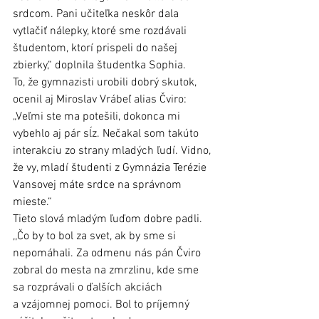
srdcom. Pani učiteľka neskôr dala 
vytlačiť nálepky, ktoré sme rozdávali 
študentom, ktorí prispeli do našej 
zbierky,“ doplnila študentka Sophia.
To, že gymnazisti urobili dobrý skutok, 
ocenil aj Miroslav Vrábeľ alias Čviro: 
„Veľmi ste ma potešili, dokonca mi 
vybehlo aj pár sĺz. Nečakal som takúto 
interakciu zo strany mladých ľudí. Vidno, 
že vy, mladí študenti z Gymnázia Terézie 
Vansovej máte srdce na správnom 
mieste.“ 
Tieto slová mladým ľuďom dobre padli. 
,,Čo by to bol za svet, ak by sme si 
nepomáhali. Za odmenu nás pán Čviro 
zobral do mesta na zmrzlinu, kde sme 
sa rozprávali o ďalších akciách 
a vzájomnej pomoci. Bol to príjemný 