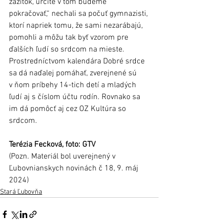
zážitok, určite v tom budeme 
pokračovať,“ nechali sa počuť gymnazisti, 
ktorí napriek tomu, že sami nezarábajú, 
pomohli a môžu tak byť vzorom pre 
ďalších ľudí so srdcom na mieste.
Prostredníctvom kalendára Dobré srdce 
sa dá naďalej pomáhať, zverejnené sú 
v ňom príbehy 14-tich detí a mladých 
ľudí aj s číslom účtu rodín. Rovnako sa 
im dá pomôcť aj cez OZ Kultúra so 
srdcom.    
Terézia Fecková, foto: GTV
(Pozn. Materiál bol uverejnený v 
Ľubovnianskych novinách č 18, 9. máj 
2024)
Stará Ľubovňa