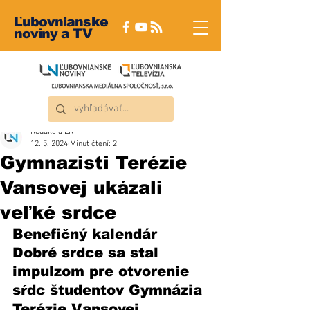
Ľubovnianske
noviny a TV
Redakcia ĽN
12. 5. 2024
Minut čtení: 2
Gymnazisti Terézie
Vansovej ukázali
veľké srdce
Benefičný kalendár 
Dobré srdce sa stal 
impulzom pre otvorenie 
sŕdc študentov Gymnázia 
Terézie Vansovej 