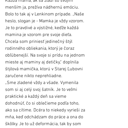
Každá mama, ak sa zladí so svojím 
menším ja, prežíva nádhernú emóciu. 
Bolo to tak aj v Lenkinom prípade. „Naše 
heslo, slogan je - Mamka je vždy vzorom. 
Je to pravdivé a výstižné, keďže každá 
mamina je vzorom pre svoje dieťa. 
Chcela som priniesť jedinečný štýl 
rodinného obliekania, ktorý je čoraz 
obľúbenejší. Na svoje si prídu na jednom 
mieste aj maminy aj detičky,“ doplnila 
štýlová mamička, ktorú v Starej Ľubovni 
zaručene nikto neprehliadne.
„Sme zladené vždy a všade. Vymenila 
som si aj celý svoj šatník. Je to veľmi 
praktické a každý deň sa vieme 
dohodnúť, čo si oblečieme podľa toho, 
ako sa cítime. Dcéra to niekedy vyrieši za 
mňa, keď odchádzam do práce a ona do 
škôlky. Je to už deformácia, tak by som 