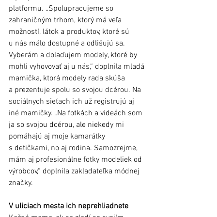
platformu. „Spolupracujeme so 
zahraničným trhom, ktorý má veľa 
možností, látok a produktov, ktoré sú 
u nás málo dostupné a odlišujú sa. 
Vyberám a dolaďujem modely, ktoré by 
mohli vyhovovať aj u nás,“ doplnila mladá 
mamička, ktorá modely rada skúša 
a prezentuje spolu so svojou dcérou. Na 
sociálnych sieťach ich už registrujú aj 
iné mamičky. „Na fotkách a videách som 
ja so svojou dcérou, ale niekedy mi 
pomáhajú aj moje kamarátky 
s detičkami, no aj rodina. Samozrejme, 
mám aj profesionálne fotky modeliek od 
výrobcov,“ doplnila zakladateľka módnej 
značky.
V uliciach mesta ich neprehliadnete