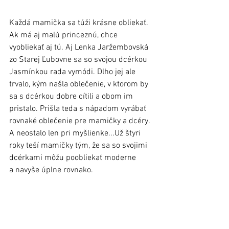
Každá mamička sa túži krásne obliekať. 
Ak má aj malú princeznú, chce 
vyobliekať aj tú. Aj Lenka Jaržembovská 
zo Starej Ľubovne sa so svojou dcérkou 
Jasmínkou rada vymódi. Dlho jej ale 
trvalo, kým našla oblečenie, v ktorom by 
sa s dcérkou dobre cítili a obom im 
pristalo. Prišla teda s nápadom vyrábať 
rovnaké oblečenie pre mamičky a dcéry. 
A neostalo len pri myšlienke...Už štyri 
roky teší mamičky tým, že sa so svojimi 
dcérkami môžu poobliekať moderne 
a navyše úplne rovnako.