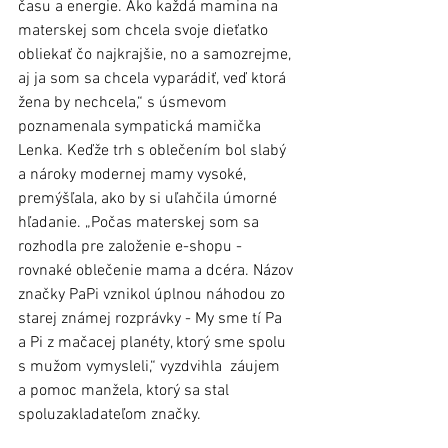
času a energie. Ako každá mamina na 
materskej som chcela svoje dieťatko 
obliekať čo najkrajšie, no a samozrejme, 
aj ja som sa chcela vyparádiť, veď ktorá 
žena by nechcela,“ s úsmevom 
poznamenala sympatická mamička 
Lenka. Keďže trh s oblečením bol slabý 
a nároky modernej mamy vysoké, 
premýšľala, ako by si uľahčila úmorné 
hľadanie. „Počas materskej som sa 
rozhodla pre založenie e-shopu - 
rovnaké oblečenie mama a dcéra. Názov 
značky PaPi vznikol úplnou náhodou zo 
starej známej rozprávky - My sme tí Pa 
a Pi z mačacej planéty, ktorý sme spolu 
s mužom vymysleli,“ vyzdvihla  záujem 
a pomoc manžela, ktorý sa stal 
spoluzakladateľom značky. 