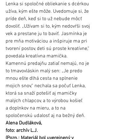
Lenka si spoločné obliekanie s dcérkou 
užíva, kým ešte môže. Uvedomuje si, že 
príde deň, keď si to už nebude môcť 
dovoliť. „Užívam si to, kým nedovŕši svoj 
vek a prestane ju to baviť. Jasmínka je 
pre mňa motiváciou a inšpiruje ma pri 
tvorení postov, deti sú proste kreatívne,“ 
povedala kreatívna mamička. 
Kamennú predajňu zatiaľ nemajú, no je 
to tmavovláskin malý sen: „Je predo 
mnou ešte dlhá cesta na splnenie 
mojich snov,“ nechala sa počuť Lenka, 
ktorá sa snaží potešiť aj mamičky 
malých chlapcov, a to výrobou košieľ 
a doplnkov na mieru, a to na 
spoločenskú udalosť aj na bežný deň. 
Alena Dudláková, 
foto: archív L.J.
(Pozn.: Materiál bol uverejnený v 