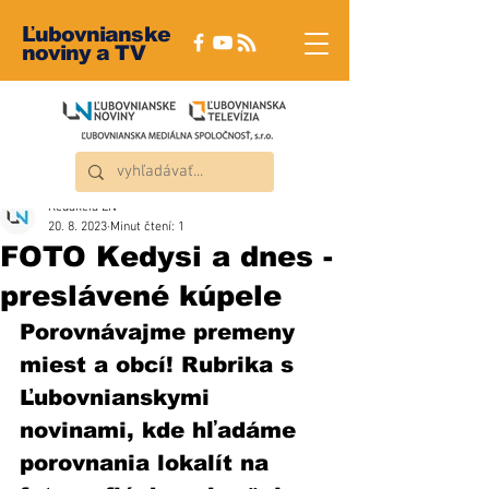
Ľubovnianske
noviny a TV
Redakcia ĽN
20. 8. 2023
Minut čtení: 1
FOTO Kedysi a dnes -
preslávené kúpele
Porovnávajme premeny 
miest a obcí! Rubrika s 
Ľubovnianskymi 
novinami, kde hľadáme 
porovnania lokalít na 