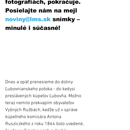
fotografiách, pokračuje. 
Posielajte nám na mejl 
noviny@lms.sk
 snímky – 
minulé i súčasné! 
Dnes a opäť prenesieme do doliny 
Ľubovnianskeho potoka - do kedysi 
preslávených kúpeľov Ľubovňa. Možno 
teraz nemilo prekvapím obyvateľov 
Vyšných Ružbách, keďže už v správe 
kúpeľného komisára Antona 
Rusziczkého z roku 1864 bolo uvedené, 