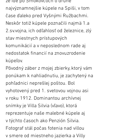
že ide po Smokovcoch o druhé 
najvýznamnejšie kúpele na Spiši, v tom 
čase ďaleko pred Vyšnými Ružbachmi. 
Neskôr totiž kúpele poznačili najmä 1.a 
2.sv.vojna, ich odľahlosť od železnice, zlý 
stav miestnych prístupových 
komunikácií a v neposlednom rade aj 
nedostatok financií na znovuzrodenie 
kúpeľov. 
Pôvodný záber z mojej zbierky, ktorý vám 
ponúkam k nahliadnutiu, je zachytený na 
pohľadnici neprešlej poštou. Bol 
vyhotovený pred 1. svetovou vojnou asi 
v roku 1912. Dominantou archívnej 
snímky je Villa Silvia (vľavo), ktorá 
reprezentuje naše malebné kúpele aj 
v týchto časoch ako Penzión Silvia. 
Fotograf stál počas fotenia nad villou 
v smere od miestneho jazierka a Villy 