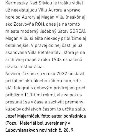
Kermeszky. Nad Silviou je trošku vidieť 
už neexistujúcu Villu Auroru a vpravo 
hore od Aurory aj Magán Villu (neskôr aj 
ako Zotavovňa ROH, dnes je na tomto 
mieste moderný liečebný ústav SOREA). 
Magán Villu si ešte niekedy priblížime aj 
detailnejšie. V pravej dolnej časti je už 
asanovaná Villa Bethlenfalvi, ktorá je na 
archívnej mape z roku 1933 označená 
už ako reštaurácia. 
Neviem, či som sa v roku 2022 postavil 
pri fotení aktuálneho záberu tam, kde 
stál fotograf s dobovým prístrojom pred 
približne 110-timi rokmi, ale za pokus 
presunúť sa v čase a zachytiť premeny 
kúpeľov odviatych časom to určite stálo. 
Jozef Majerniček, foto: autor, pohľadnica 
(Pozn.: Materiál bol uverejnený v 
Ľubovnianskych novinách č. 28, 9. 