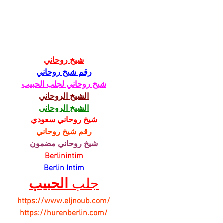
Zemetrasenie
Pol
u hokejových Rytierov,
na 
z klubu odišli dvaja
pod
tréneri
sam
شيخ روحاني
رقم شيخ روحاني
شيخ روحاني لجلب الحبيب
الشيخ الروحاني
الشيخ الروحاني
شيخ روحاني سعودي
رقم شيخ روحاني
شيخ روحاني مضمون
Berlinintim
Berlin Intim
جلب 
الحبيب
https://www.eljnoub.com/
https://hurenberlin.com/