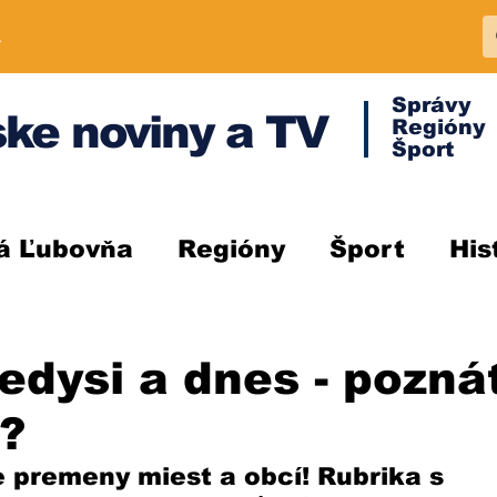
A
Správy
ke noviny a TV
Regióny
Šport
á Ľubovňa
Regióny
Šport
His
dysi a dnes - pozná
u?
premeny miest a obcí! Rubrika s 