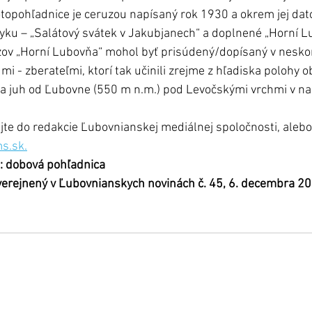
otopohľadnice je ceruzou napísaný rok 1930 a okrem jej dato
ku – „Salátový svátek v Jakubjanech“ a doplnené „Horní Lu
ov „Horní Lubovňa“ mohol byť prisúdený/dopísaný v nesko
 - zberateľmi, ktorí tak učinili zrejme z hľadiska polohy o
a juh od Ľubovne (550 m n.m.) pod Levočskými vrchmi v n
te do redakcie Ľubovnianskej mediálnej spoločnosti, alebo
s.sk.
o: dobová pohľadnica
uverejnený v Ľubovnianskych novinách č. 45, 6. decembra 2