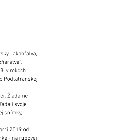
sky Jakabfalva, 
ňarstva“.  
8, v rokoch 
o Podtatranskej 
er. Žiadame 
adali svoje 
j snímky, 
arci 2019 od 
mke - na rubovej 