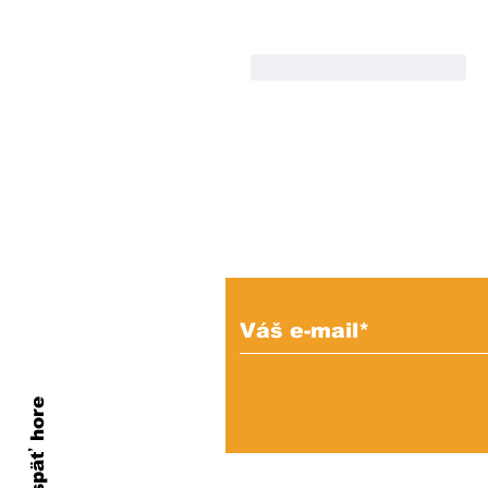
To se mi líbí
Reagovat
Prihláste sa na od
e-mailových správ
Naspäť hore