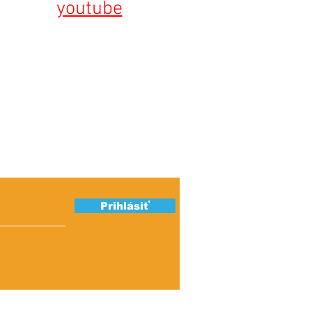
youtube
ber našich
Ú
S
Prihlásiť
K
IN
LO