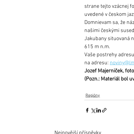
strane tejto vzácnej f
uvedené v českom jazy
Domnievam sa, že náz
našimi českými susedmi
Jakubany situovaná n
615 m n.m.
Vaše postrehy adresuj
na adresu: 
noviny@lm
Jozef Majerniček, fot
(Pozn.: Materiál bol 
Regióny
Nejnovější příspěvky