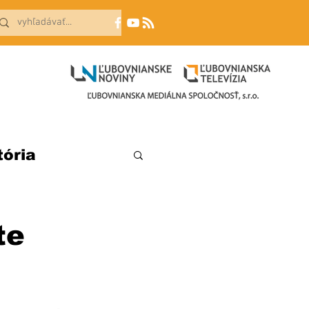
tória
te