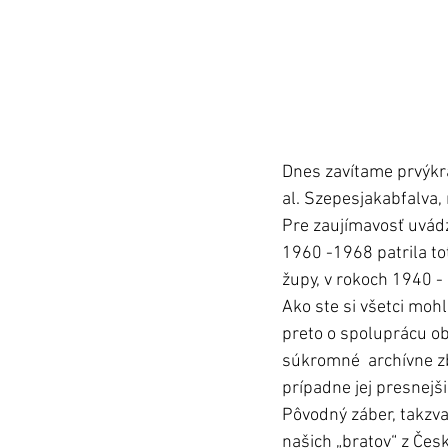
Dnes zavítame prvýkrá
al. Szepesjakabfalva, 
Pre zaujímavosť uvádz
1960 -1968 patrila to
župy, v rokoch 1940 -
Ako ste si všetci mo
preto o spoluprácu ob
súkromné  archívne zb
prípadne jej presnejši
Pôvodný záber, takzva
našich „bratov“ z Čes