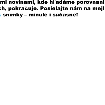
mi novinami, kde hľadáme porovnania
ch, pokračuje. Posielajte nám na mejl
k
 snímky – minulé i súčasné! 