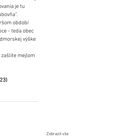
vania je tu 
bovňa“. 
ršom období 
bce - teda obec 
admorskej výške 
 zašlite mejlom 
023)
Zobrazit vše