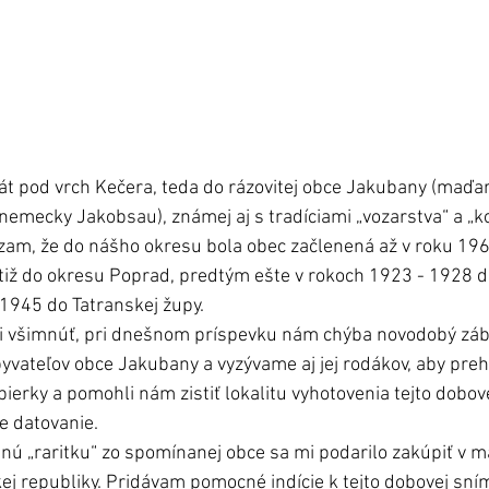
t pod vrch Kečera, teda do rázovitej obce Jakubany (maďar
nemecky Jakobsau), známej aj s tradíciami „vozarstva“ a „ko
am, že do nášho okresu bola obec začlenená až v roku 196
tiž do okresu Poprad, predtým ešte v rokoch 1923 - 1928 d
 1945 do Tatranskej župy. 
hli všimnúť, pri dnešnom príspevku nám chýba novodobý záb
yvateľov obce Jakubany a vyzývame aj jej rodákov, aby prehľ
ierky a pomohli nám zistiť lokalitu vyhotovenia tejto dobove
e datovanie. 
nú „raritku“ zo spomínanej obce sa mi podarilo zakúpiť v m
kej republiky. Pridávam pomocné indície k tejto dobovej sní