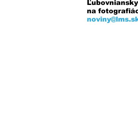
Ľubovniansky
na fotografiá
noviny@lms.s