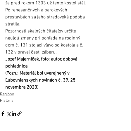
že pred rokom 1303 už tento kostol stál. 
Po renesančných a barokových 
prestavbách sa jeho stredoveká podoba 
stratila. 
Pozornosti skalných čitateľov určite 
neujdú zmeny pri pohľade na rodinný 
dom č. 131 stojaci vľavo od kostola a č. 
132 v pravej časti záberu.
Jozef Majerniček, foto: autor, dobová 
pohľadnica 
(Pozn.: Materiál bol uverejnený v 
Ľubovnianskych novinách č. 39, 25. 
novembra 2023)
Regióny
História