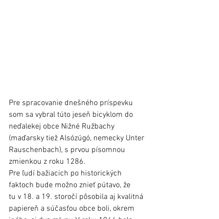
Pre spracovanie dnešného príspevku 
som sa vybral túto jeseň bicyklom do 
neďalekej obce Nižné Ružbachy 
(maďarsky tiež Alsózúgó, nemecky Unter 
Rauschenbach), s prvou písomnou 
zmienkou z roku 1286. 
Pre ľudí bažiacich po historických 
faktoch bude možno znieť pútavo, že 
tu v 18. a 19. storočí pôsobila aj kvalitná 
papiereň a súčasťou obce boli, okrem 