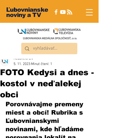
Ľubovnianske
noviny a TV
Redakcia ĽN
5. 11. 2023
Minut čtení: 1
FOTO Kedysi a dnes -
kostol v neďalekej
obci
Porovnávajme premeny 
miest a obcí! Rubrika s 
Ľubovnianskymi 
novinami, kde hľadáme 
porovnania lokalít na 