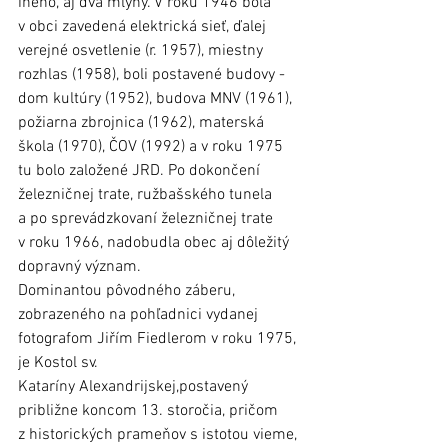
iného, aj dva mlyny. V roku 1946 bola 
v obci zavedená elektrická sieť, ďalej 
verejné osvetlenie (r. 1957), miestny 
rozhlas (1958), boli postavené budovy - 
dom kultúry (1952), budova MNV (1961), 
požiarna zbrojnica (1962), materská 
škola (1970), ČOV (1992) a v roku 1975 
tu bolo založené JRD. Po dokončení 
železničnej trate, ružbašského tunela 
a po sprevádzkovaní železničnej trate 
v roku 1966, nadobudla obec aj dôležitý 
dopravný význam.
Dominantou pôvodného záberu, 
zobrazeného na pohľadnici vydanej 
fotografom Jiřím Fiedlerom v roku 1975, 
je Kostol sv. 
Kataríny Alexandrijskej,postavený 
približne koncom 13. storočia, pričom 
z historických prameňov s istotou vieme, 