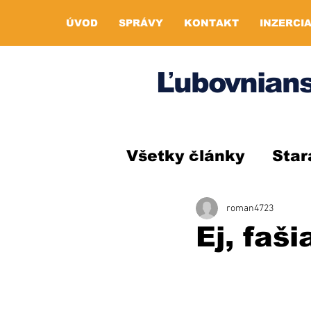
ÚVOD
SPRÁVY
KONTAKT
INZERCI
Ľubovnians
Všetky články
Star
roman4723
Ej, faš