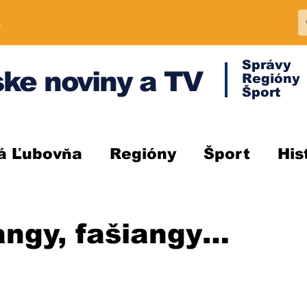
A
Správy
ke noviny a TV
Regióny
Šport
á Ľubovňa
Regióny
Šport
His
iangy, fašiangy…