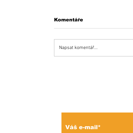
Komentáře
Napsat komentář...
KEDYSI a DNES: V
podhradí fungovala
kedysi kaviareň.
Pamätáte si ju?
Prihláste sa na od
e-mailových správ