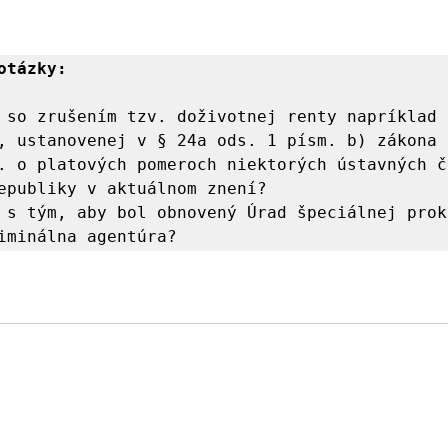
otázky:
 so zrušením tzv. doživotnej renty napríklad p
, ustanovenej v § 24a ods. 1 písm. b) zákona č
. o platových pomeroch niektorých ústavných č
epubliky v aktuálnom znení?

 s tým, aby bol obnovený Úrad špeciálnej prok
iminálna agentúra?