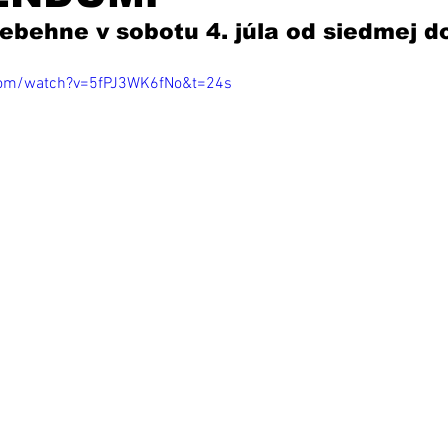
ebehne v sobotu 4. júla od siedmej do
com/watch?v=5fPJ3WK6fNo&t=24s