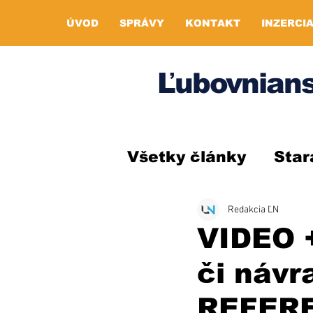
ÚVOD
SPRÁVY
KONTAKT
INZERCI
Ľubovnians
Všetky články
Star
Redakcia ĽN
VIDEO 
či návr
REFER