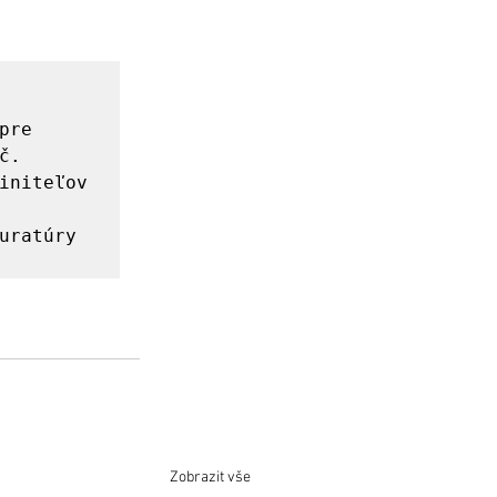
re 
. 
initeľov 
uratúry 
Zobrazit vše