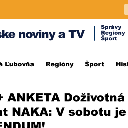
A
Správy
ke noviny a TV
Regióny
Šport
á Ľubovňa
Regióny
Šport
His
+ ANKETA Doživotná 
at NAKA: V sobotu je
ENDUM!