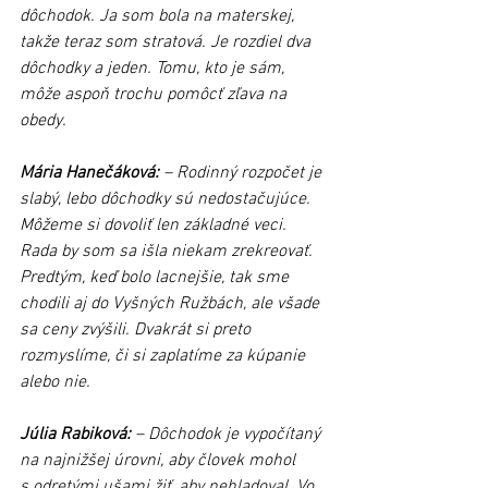
dôchodok. Ja som bola na materskej, 
takže teraz som stratová. Je rozdiel dva 
dôchodky a jeden. Tomu, kto je sám, 
môže aspoň trochu pomôcť zľava na 
obedy.
Mária Hanečáková:
 – Rodinný rozpočet je 
slabý, lebo dôchodky sú nedostačujúce. 
Môžeme si dovoliť len základné veci. 
Rada by som sa išla niekam zrekreovať. 
Predtým, keď bolo lacnejšie, tak sme 
chodili aj do Vyšných Ružbách, ale všade 
sa ceny zvýšili. Dvakrát si preto 
rozmyslíme, či si zaplatíme za kúpanie 
alebo nie.
Júlia Rabiková:
 – Dôchodok je vypočítaný 
na najnižšej úrovni, aby človek mohol 
s odretými ušami žiť, aby nehladoval. Vo 