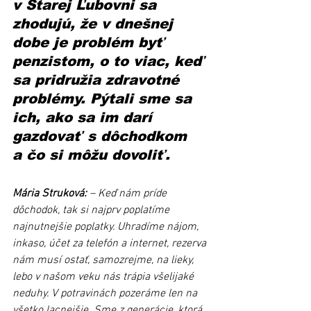
v Starej Ľubovni sa 
zhodujú, že v dnešnej 
dobe je problém byť 
penzistom, o to viac, keď 
sa pridružia zdravotné 
problémy. Pýtali sme sa 
ich, ako sa im darí 
gazdovať s dôchodkom 
a čo si môžu dovoliť.
Mária Struková:
 – Keď nám príde 
dôchodok, tak si najprv poplatíme 
najnutnejšie poplatky. Uhradíme nájom, 
inkaso, účet za telefón a internet, rezerva 
nám musí ostať, samozrejme, na lieky, 
lebo v našom veku nás trápia všelijaké 
neduhy. V potravinách pozeráme len na 
všetko lacnejšie. Sme z generácie, ktorá 