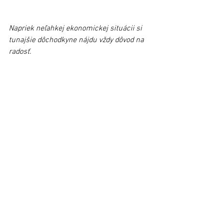
Napriek neľahkej ekonomickej situácii si 
tunajšie dôchodkyne nájdu vždy dôvod na 
radosť.
Článok bol publikovaný v 
Ľubovnianskych novinách č. 5 (5. 
február 2019)
#dôchodok
#Klubdôchodcov
#MáriaStruková
Stará Ľubovňa
Zobrazit vše
Nejnovější příspěvky