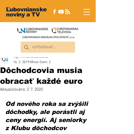
Ľubovnianske
noviny a TV
Mgr. Miriama Sekelská
16. 2. 2019
Minut čtení: 2
Dôchodcovia musia
obracať každé euro
Aktualizováno:
3. 7. 2020
Od nového roka sa zvýšili 
dôchodky, ale porástli aj 
ceny energií. Aj seniorky 
z Klubu dôchodcov 