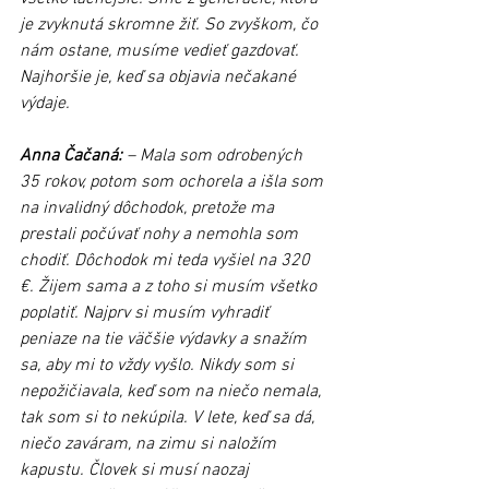
je zvyknutá skromne žiť. So zvyškom, čo 
nám ostane, musíme vedieť gazdovať. 
Najhoršie je, keď sa objavia nečakané 
výdaje. 
Anna Čačaná:
 – Mala som odrobených 
35 rokov, potom som ochorela a išla som 
na invalidný dôchodok, pretože ma 
prestali počúvať nohy a nemohla som 
chodiť. Dôchodok mi teda vyšiel na 320 
€. Žijem sama a z toho si musím všetko 
poplatiť. Najprv si musím vyhradiť 
peniaze na tie väčšie výdavky a snažím 
sa, aby mi to vždy vyšlo. Nikdy som si 
nepožičiavala, keď som na niečo nemala, 
tak som si to nekúpila. V lete, keď sa dá, 
niečo zaváram, na zimu si naložím 
kapustu. Človek si musí naozaj 