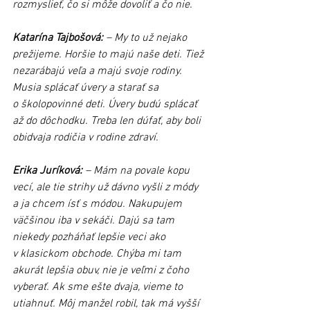
rozmyslieť, čo si môže dovoliť a čo nie.
Katarína Tajbošová: 
– My to už nejako 
prežijeme. Horšie to majú naše deti. Tiež 
nezarábajú veľa a majú svoje rodiny. 
Musia splácať úvery a starať sa 
o školopovinné deti. Úvery budú splácať 
až do dôchodku. Treba len dúfať, aby boli 
obidvaja rodičia v rodine zdraví.
Erika Juríková:
 – Mám na povale kopu 
vecí, ale tie strihy už dávno vyšli z módy 
a ja chcem ísť s módou. Nakupujem 
väčšinou iba v sekáči. Dajú sa tam 
niekedy pozháňať lepšie veci ako 
v klasickom obchode. Chýba mi tam 
akurát lepšia obuv, nie je veľmi z čoho 
vyberať. Ak sme ešte dvaja, vieme to 
utiahnuť. Môj manžel robil, tak má vyšší 