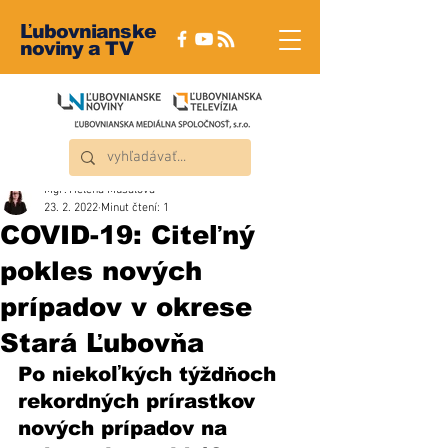
Ľubovnianske
noviny a TV
Mgr. Helena Musalová
23. 2. 2022
Minut čtení: 1
COVID-19: Citeľný
pokles nových
prípadov v okrese
Stará Ľubovňa
Po niekoľkých týždňoch 
rekordných prírastkov 
nových prípadov na 