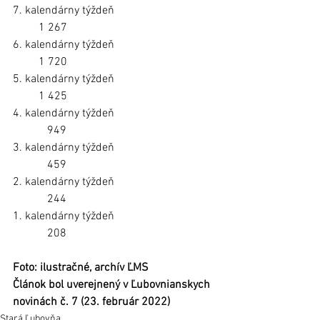
7. kalendárny týždeň                                   
         1 267
6. kalendárny týždeň                                   
         1 720
5. kalendárny týždeň                                   
         1 425
4. kalendárny týždeň                                   
            949
3. kalendárny týždeň                                   
            459
2. kalendárny týždeň                                   
            244
1. kalendárny týždeň                                   
            208	
Foto: ilustračné, archív ĽMS
Článok bol uverejnený v Ľubovnianskych 
novinách č. 7 (23. február 2022) 
Stará Ľubovňa