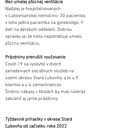
Bez umelej pľúcnej ventilácie
Naďalej je hospitalizovaných 
v Ľubovnianskej nemocnici 30 pacientov, 
z toho jedna pacientka na gynekológii, 9 
detí na detskom oddelení. Dobrou 
správou je, že nikto nepotrebuje umelú 
pľúcnu ventiláciu.
Prázdniny prerušili vyučovanie
Covid-19 sa vyskytol v dvoch 
zariadeniach sociálnych služieb na 
území okresu Stará Ľubovňa, a to u 9 
klientov a u 4 zamestnancov.
Šíreniu nákazy v školách by mali nateraz 
zabrániť aj jarné prázdniny. 
Týždenné prírastky v okrese Stará 
Ľubovňa od začiatku roka 2022