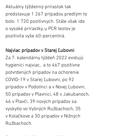
Aktuálny týždenný prírastok tak 
predstavuje 1 267 prípadov, predtým to 
bolo  1 720 pozitívnych. Stále však ide 
o vysoké prírastky, u PCR testov je 
pozitivita vyše 60-percentná.  
Najviac prípadov v Starej Ľubovni
Za 7. kalendárny týždeň 2022 evidujú 
hygienici najviac,  a to 467 pozitívne 
potvrdených prípadov na ochorenie 
COVID-19 v Starej Ľubovni, po 92 
prípadov v Podolínci a v Novej Ľubovni, 
50 prípadov v Plavnici, 48 v Jakubanoch, 
46 v Plavči, 39 nových prípadov sa 
vyskytlo vo Vyšných Ružbachoch, 35 
v Kolačkove a 30 prípadov v Nižných 
Ružbachoch.