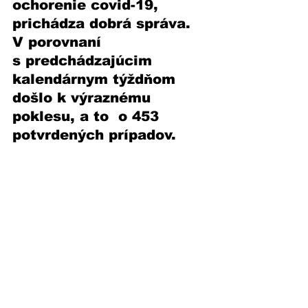
ochorenie covid-19, 
prichádza dobrá správa.  
V porovnaní 
s predchádzajúcim 
kalendárnym týždňom 
došlo k výraznému 
poklesu, a to  o 453 
potvrdených prípadov. 