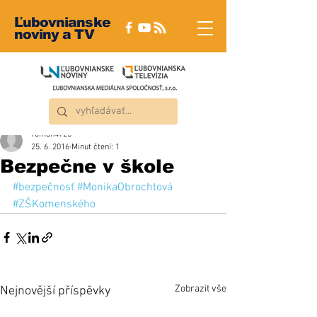
Ľubovnianske
noviny a TV
roman4723
25. 6. 2016
Minut čtení: 1
Bezpečne v škole
#bezpečnosť
#MonikaObrochtová
#ZŠKomenského
Zobrazit vše
Nejnovější příspěvky