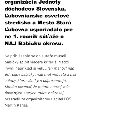
organizácia Jednoty 
dôchodcov Slovenska, 
Ľubovnianske osvetové 
stredisko a Mesto Stará 
Ľubovňa usporiadalo pre 
ne 1. ročník súťaže o 
NAJ Babičku okresu.
Na prihlásenie sa do súťaže museli 
babičky splniť viaceré kritériá. Medzi 
inými napríklad aj vek. 
„Ten mal byť nad 
60 rokov, babičky mali mať vnúčatá a tiež 
záľuby, ktoré všetkým odprezentujú. 
Musím povedať, že máme naozaj veľa 
šikovných starých mám v okrese,“
prezradil za organizátorov riaditeľ ĽOS 
Martin Karaš.