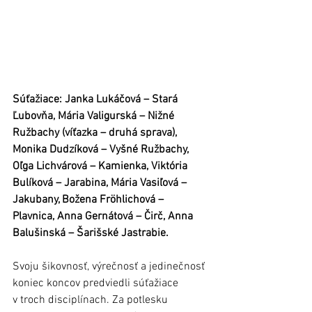
Súťažiace: Janka Lukáčová – Stará 
Ľubovňa, Mária Valigurská – Nižné 
Ružbachy (víťazka – druhá sprava), 
Monika Dudzíková – Vyšné Ružbachy, 
Oľga Lichvárová – Kamienka, Viktória 
Bulíková – Jarabina, Mária Vasiľová – 
Jakubany, Božena Fröhlichová – 
Plavnica, Anna Gernátová – Čirč, Anna 
Balušinská – Šarišské Jastrabie. 
Svoju šikovnosť, výrečnosť a jedinečnosť 
koniec koncov predviedli súťažiace 
v troch disciplínach. Za potlesku 