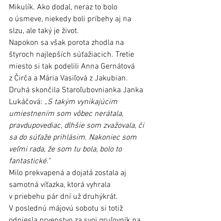
Mikulík. Ako dodal, neraz to bolo 
o úsmeve, niekedy boli príbehy aj na 
slzu, ale taký je život.
Napokon sa však porota zhodla na 
štyroch najlepších súťažiacich. Tretie 
miesto si tak podelili Anna Gernátová 
z Čirča a Mária Vasiľová z Jakubian. 
Druhá skončila Staroľubovnianka Janka 
Lukáčová: 
„S takým vynikajúcim 
umiestnením som vôbec nerátala, 
pravdupovediac, dlhšie som zvažovala, či 
sa do súťaže prihlásim. Nakoniec som 
veľmi rada, že som tu bola, bolo to 
fantastické.“
Milo prekvapená a dojatá zostala aj 
samotná víťazka, ktorá vyhrala 
v priebehu pár dní už druhýkrát. 
V poslednú májovú sobotu si totiž 
odniesla prvenstvo za svoj gruľovník na 