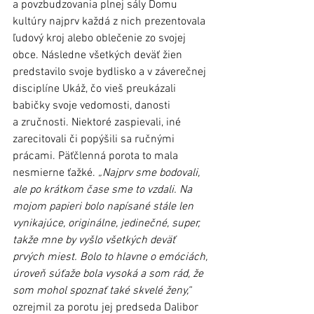
a povzbudzovania plnej sály Domu 
kultúry najprv každá z nich prezentovala 
ľudový kroj alebo oblečenie zo svojej 
obce. Následne všetkých deväť žien 
predstavilo svoje bydlisko a v záverečnej 
disciplíne Ukáž, čo vieš preukázali 
babičky svoje vedomosti, danosti 
a zručnosti. Niektoré zaspievali, iné 
zarecitovali či popýšili sa ručnými 
prácami. Päťčlenná porota to mala 
nesmierne ťažké. 
„Najprv sme bodovali, 
ale po krátkom čase sme to vzdali. Na 
mojom papieri bolo napísané stále len 
vynikajúce, originálne, jedinečné, super, 
takže mne by vyšlo všetkých deväť 
prvých miest. Bolo to hlavne o emóciách, 
úroveň súťaže bola vysoká a som rád, že 
som mohol spoznať také skvelé ženy,“
ozrejmil za porotu jej predseda Dalibor 