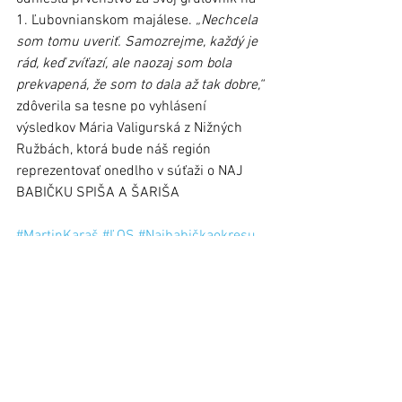
1. Ľubovnianskom majálese. 
„Nechcela 
som tomu uveriť. Samozrejme, každý je 
rád, keď zvíťazí, ale naozaj som bola 
prekvapená, že som to dala až tak dobre,“
zdôverila sa tesne po vyhlásení 
výsledkov Mária Valigurská z Nižných 
Ružbách, ktorá bude náš región 
reprezentovať onedlho v súťaži o NAJ 
BABIČKU SPIŠA A ŠARIŠA
#MartinKaraš
#ĽOS
#Najbabičkaokresu
#DaliborMikulík
#MáriaValigurská
Stará Ľubovňa
Zobrazit vše
Nejnovější příspěvky