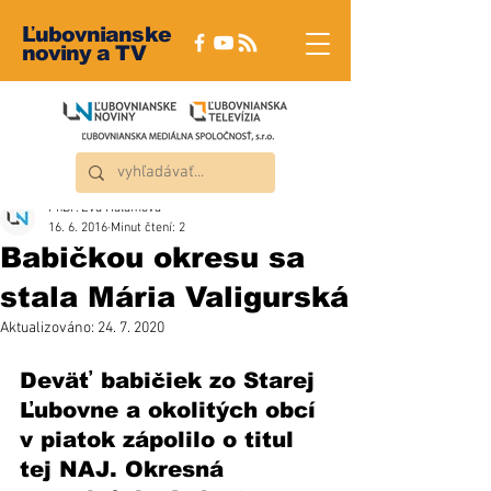
Ľubovnianske
noviny a TV
PhDr. Eva Halamová
16. 6. 2016
Minut čtení: 2
Babičkou okresu sa
stala Mária Valigurská
Aktualizováno:
24. 7. 2020
Deväť babičiek zo Starej 
Ľubovne a okolitých obcí 
v piatok zápolilo o titul 
tej NAJ. Okresná 