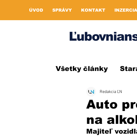
ÚVOD
SPRÁVY
KONTAKT
INZERCI
Ľubovnians
Všetky články
Star
Redakcia ĽN
Auto pr
na alko
Majiteľ vozid