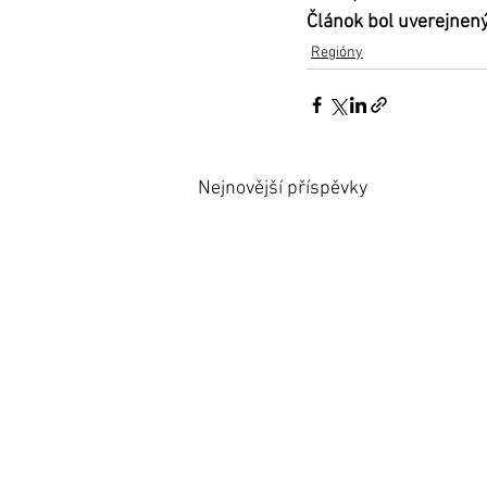
Článok bol uverejnen
Regióny
Nejnovější příspěvky