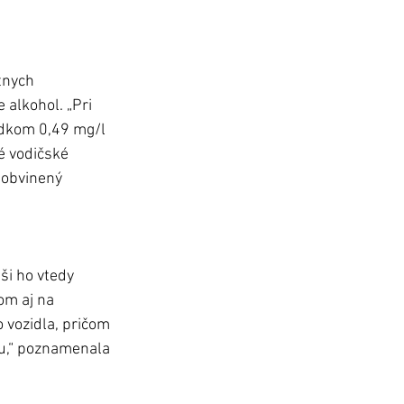
tnych 
 alkohol. „Pri 
edkom 0,49 mg/l 
é vodičské 
 obvinený 
i ho vtedy 
om aj na 
 vozidla, pričom 
u,“ poznamenala 