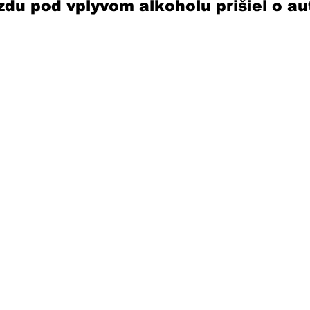
du pod vplyvom alkoholu prišiel o aut