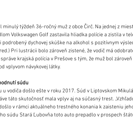
il minulý týždeň 36-ročný muž z obce Čirč. Na jednej z mies
lom Volkswagen Golf zastavila hliadka polície a zistila v tele
mi podrobený dychovej skúške na alkohol s pozitívnym výsl
red.) Pri lustrácii bolo zároveň zistené, že vodič má odobrat
v správe krajská polícia v Prešove s tým, že muž bol zároveň
od vplyvom návykovej látky. 
hodnutí súdu 
u vodiča došlo ešte v roku 2017. Súd v Liptovskom Mikuláš
áve táto skutočnosť mala vplyv aj na súčasný trest. „Vzhľad
ošlo v rámci aktuálneho trestného konania k zaisteniu jeho
o súdu Stará Ľubovňa toto auto prepadlo v prospech štát