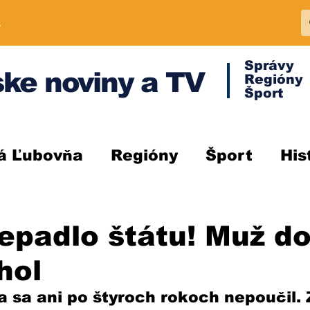
A
Správy
ke noviny a TV
Regióny
Šport
á Ľubovňa
Regióny
Šport
His
epadlo štátu! Muž do
hol
la sa ani po štyroch rokoch nepoučil. 