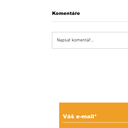
Komentáře
Napsat komentář...
KEDYSI a DNES: V
podhradí fungovala
kedysi kaviareň.
Pamätáte si ju?
Prihláste sa na od
e-mailových správ