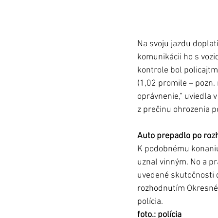
Na svoju jazdu doplat
komunikácii ho s vozid
kontrole bol policajt
(1,02 promile – pozn. 
oprávnenie,“ uviedla 
z prečinu ohrozenia p
Auto prepadlo po roz
K podobnému konaniu 
uznal vinným. No a pr
uvedené skutočnosti d
rozhodnutím Okresnéh
polícia. 
foto.: polícia