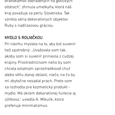
drahokamov zobrazených na gotických 
oltároch,“ zhrnula umelkyňa, ktorá náš 
kraj považuje za perlu Slovenska. Tak 
vznikla séria dekoratívnych objektov 
Ruby s nadčasovou gráciou.
MYDLO S ROLNIČKOU 
Pri návrhu myslela na to, aby bol suvenír 
tiež spotrebný. „Uvažovala som tak, 
akoby som si suvenír priniesla z cudzej 
krajiny. Prostredníctvom neho by som 
chcela ostatným sprostredkovať chuť 
alebo vôňu danej oblasti, niečo, na čo by 
mi zbytočne nesadal prach. Preto som 
sa rozhodla pre kozmetický produkt - 
mydlo. Má okrem dekoratívnej funkcie aj 
úžitkovú,“ uviedla A. Mikulík, ktorá 
preferuje minimalizmus.