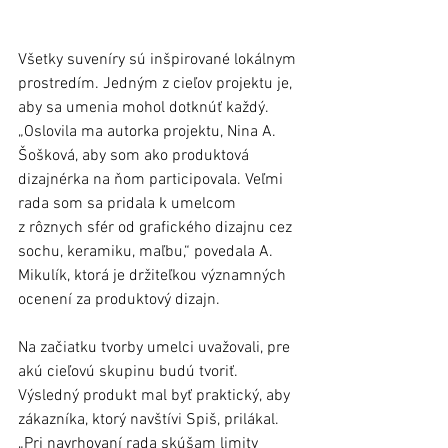
Všetky suveníry sú inšpirované lokálnym 
prostredím. Jedným z cieľov projektu je, 
aby sa umenia mohol dotknúť každý. 
„Oslovila ma autorka projektu, Nina A. 
Šošková, aby som ako produktová 
dizajnérka na ňom participovala. Veľmi 
rada som sa pridala k umelcom 
z rôznych sfér od grafického dizajnu cez 
sochu, keramiku, maľbu,“ povedala A. 
Mikulík, ktorá je držiteľkou významných 
ocenení za produktový dizajn.
Na začiatku tvorby umelci uvažovali, pre 
akú cieľovú skupinu budú tvoriť. 
Výsledný produkt mal byť praktický, aby 
zákazníka, ktorý navštívi Spiš, prilákal. 
„Pri navrhovaní rada skúšam limity 