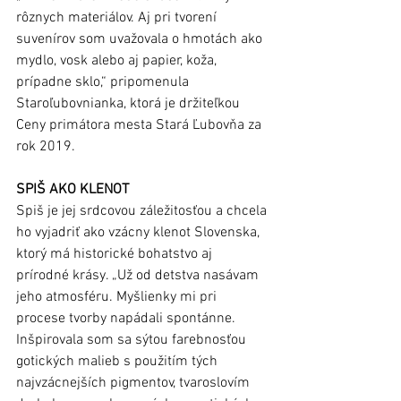
rôznych materiálov. Aj pri tvorení 
suvenírov som uvažovala o hmotách ako 
mydlo, vosk alebo aj papier, koža, 
prípadne sklo,“ pripomenula 
Staroľubovnianka, ktorá je držiteľkou 
Ceny primátora mesta Stará Ľubovňa za 
rok 2019.
SPIŠ AKO KLENOT 
Spiš je jej srdcovou záležitosťou a chcela 
ho vyjadriť ako vzácny klenot Slovenska, 
ktorý má historické bohatstvo aj 
prírodné krásy. „Už od detstva nasávam 
jeho atmosféru. Myšlienky mi pri 
procese tvorby napádali spontánne. 
Inšpirovala som sa sýtou farebnosťou 
gotických malieb s použitím tých 
najvzácnejších pigmentov, tvaroslovím 