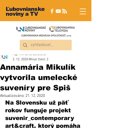
Ľubovnianske
noviny a TV
Mgr. Miriama Sekelská
2. 12. 2020
Minut čtení: 2
Annamária Mikulík
vytvorila umelecké
suveníry pre Spiš
Aktualizováno:
21. 12. 2020
Na Slovensku už päť 
rokov funguje projekt 
suvenir_contemporary 
art&craft
, ktorý pomáha 