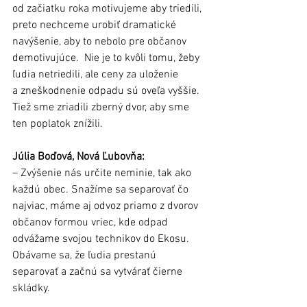
od začiatku roka motivujeme aby triedili, 
preto nechceme urobiť dramatické 
navýšenie, aby to nebolo pre občanov 
demotivujúce.  Nie je to kvôli tomu, žeby 
ľudia netriedili, ale ceny za uloženie 
a zneškodnenie odpadu sú oveľa vyššie. 
Tiež sme zriadili zberný dvor, aby sme 
ten poplatok znížili.
Júlia Boďová, Nová Ľubovňa:
– Zvýšenie nás určite neminie, tak ako 
každú obec. Snažíme sa separovať čo 
najviac, máme aj odvoz priamo z dvorov 
občanov formou vriec, kde odpad 
odvážame svojou technikov do Ekosu. 
Obávame sa, že ľudia prestanú 
separovať a začnú sa vytvárať čierne 
skládky.