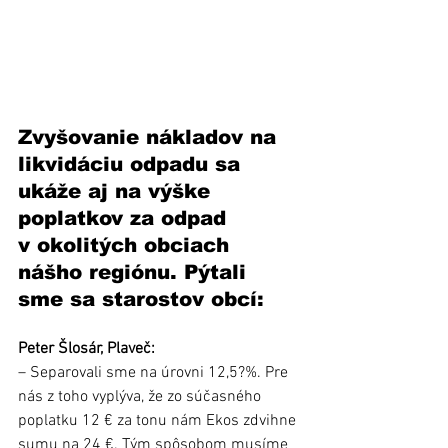
Zvyšovanie nákladov na 
likvidáciu odpadu sa 
ukáže aj na výške 
poplatkov za odpad 
v okolitých obciach 
nášho regiónu. Pýtali 
sme sa starostov obcí:
Peter Šlosár, Plaveč:
– Separovali sme na úrovni 12,5?%. Pre 
nás z toho vyplýva, že zo súčasného 
poplatku 12 € za tonu nám Ekos zdvihne 
sumu na 24 €. Tým spôsobom musíme 