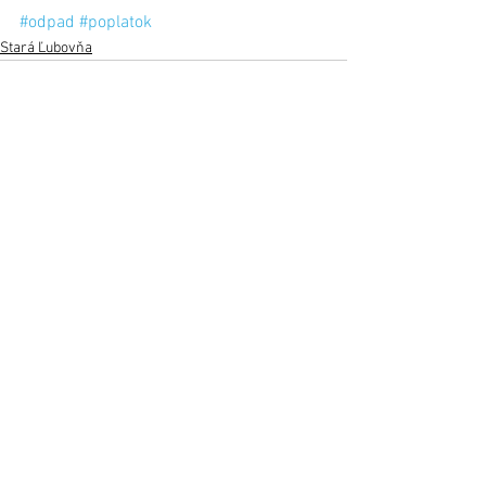
#odpad
#poplatok
Stará Ľubovňa
Zobrazit vše
Nejnovější příspěvky