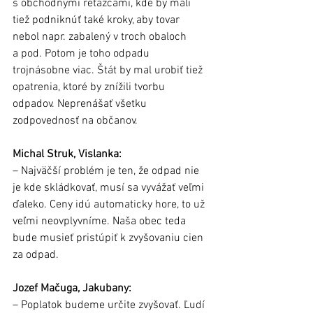
s obchodnými reťazcami, kde by mali 
tiež podniknúť také kroky, aby tovar 
nebol napr. zabalený v troch obaloch 
a pod. Potom je toho odpadu 
trojnásobne viac. Štát by mal urobiť tiež 
opatrenia, ktoré by znížili tvorbu 
odpadov. Neprenášať všetku 
zodpovednosť na občanov.
Michal Struk, Vislanka:
– Najväčší problém je ten, že odpad nie 
je kde skládkovať, musí sa vyvážať veľmi 
ďaleko. Ceny idú automaticky hore, to už 
veľmi neovplyvníme. Naša obec teda 
bude musieť pristúpiť k zvyšovaniu cien 
za odpad.
Jozef Mačuga, Jakubany:
– Poplatok budeme určite zvyšovať. Ľudí 