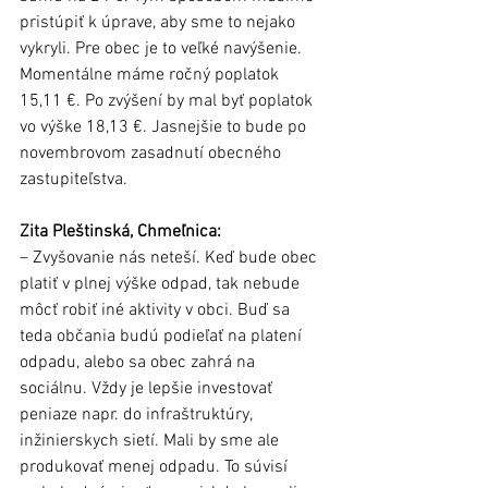
pristúpiť k úprave, aby sme to nejako 
vykryli. Pre obec je to veľké navýšenie. 
Momentálne máme ročný poplatok 
15,11 €. Po zvýšení by mal byť poplatok 
vo výške 18,13 €. Jasnejšie to bude po 
novembrovom zasadnutí obecného 
zastupiteľstva.
Zita Pleštinská, Chmeľnica:
– Zvyšovanie nás neteší. Keď bude obec 
platiť v plnej výške odpad, tak nebude 
môcť robiť iné aktivity v obci. Buď sa 
teda občania budú podieľať na platení 
odpadu, alebo sa obec zahrá na 
sociálnu. Vždy je lepšie investovať 
peniaze napr. do infraštruktúry, 
inžinierskych sietí. Mali by sme ale 
produkovať menej odpadu. To súvisí 