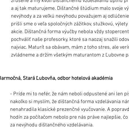
zrušené a my kvôli dištančnému vzdelávaniu úplnú p
a aj tak maturujeme. Dištančné štúdium malo svoje vý
nevýhody a za veľkú nevýhodu považujem aj odlúčenie 
prišli sme o veľa spoločných zážitkov, stužkovú, výlety
akcie. Dištančná forma výučby nebola vždy stopercent
pochváliť naše profesorky, ktoré sa naozaj snažili odo
najviac. Maturít sa obávam, mám z toho stres, ale verím
zvládneme a držím všetkým maturantom z Ľubovne pa
a Jarmočná, Stará Ľubovňa, odbor hotelová akadémia
- Príde mi to nefér, že nám neboli odpustené ani len p
nakoľko si myslím, že dištančná forma vzdelávania ná
nenahradila klasické prezenčné vyučovanie. A popravd
hodín za počítačom nebolo pre nás práve najlepšie, čo
za nevýhodu dištančného vzdelávania. 