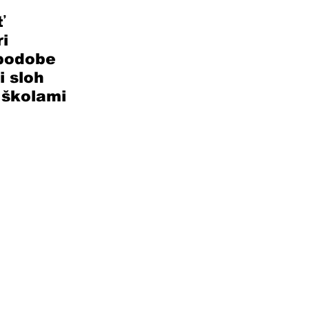
ť 
i 
 podobe 
 sloh 
 školami 