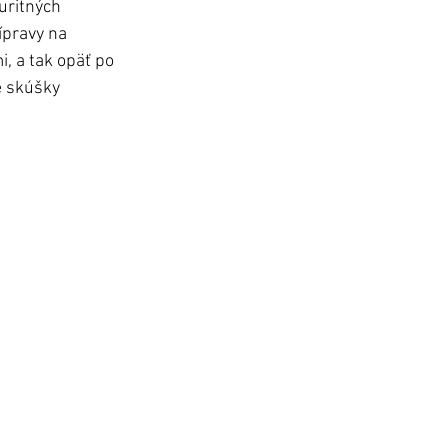
uritných 
ípravy na 
, a tak opäť po 
é skúšky 