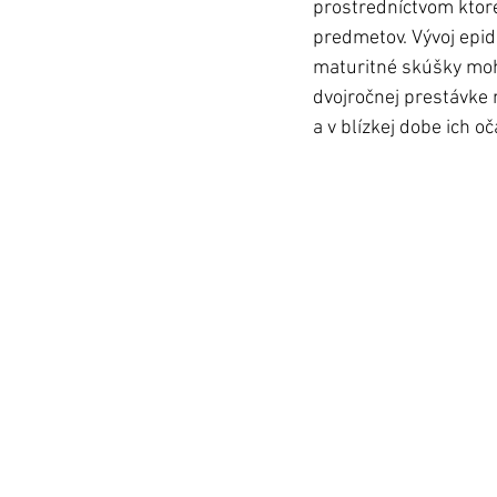
prostredníctvom ktoréh
predmetov. Vývoj epide
maturitné skúšky mohl
dvojročnej prestávke 
a v blízkej dobe ich o