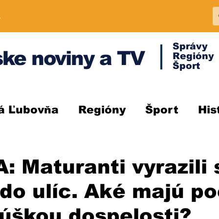
A
Správy
ke noviny a TV
Regióny
Šport
á Ľubovňa
Regióny
Šport
His
 Maturanti vyrazili 
do ulíc. Aké majú po
úškou dospelosti?