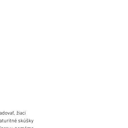
dovať, žiaci 
maturitné skúšky 