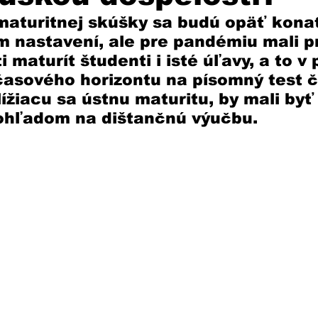
maturitnej skúšky sa budú opäť kona
 nastavení, ale pre pandémiu mali pr
 maturít študenti i isté úľavy, a to v
asového horizontu na písomný test či
lížiacu sa ústnu maturitu, by mali byť
 ohľadom na dištančnú výučbu.