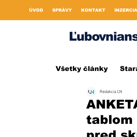
ÚVOD
SPRÁVY
KONTAKT
INZERCI
Ľubovnians
Všetky články
Star
Redakcia ĽN
ANKETA:
tablom 
pred sk