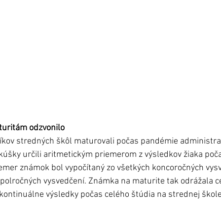
uritám odzvonilo
íkov stredných škôl maturovali počas pandémie administratí
kúšky určili aritmetickým priemerom z výsledkov žiaka poča
iemer známok bol vypočítaný zo všetkých koncoročných vysv
polročných vysvedčení. Známka na maturite tak odrážala cel
o kontinuálne výsledky počas celého štúdia na strednej škole