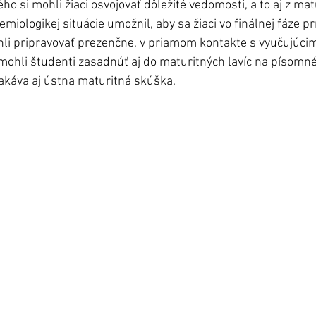
o si mohli žiaci osvojovať dôležité vedomosti, a to aj z mat
miologikej situácie umožnil, aby sa žiaci vo finálnej fáze pr
i pripravovať prezenčne, v priamom kontakte s vyučujúcimi
mohli študenti zasadnúť aj do maturitných lavíc na písomn
čakáva aj ústna maturitná skúška. 