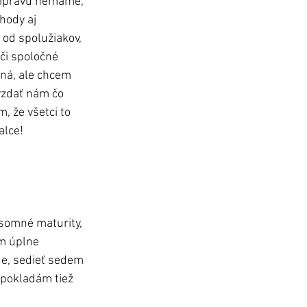
rípravu nemáme, 
hody aj 
od spolužiakov, 
 či spoločné 
ná, ale chcem 
vzdať nám čo 
, že všetci to 
lce! 
ísomné maturity, 
m úplne 
e, sedieť sedem 
 pokladám tiež 