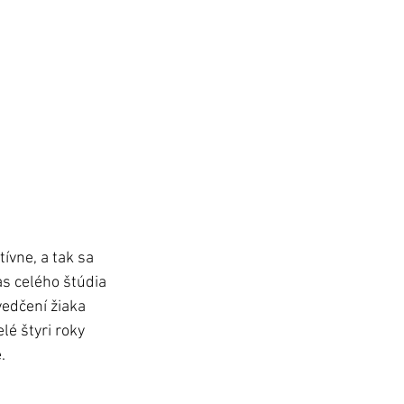
vne, a tak sa 
s celého štúdia 
edčení žiaka 
é štyri roky 
.