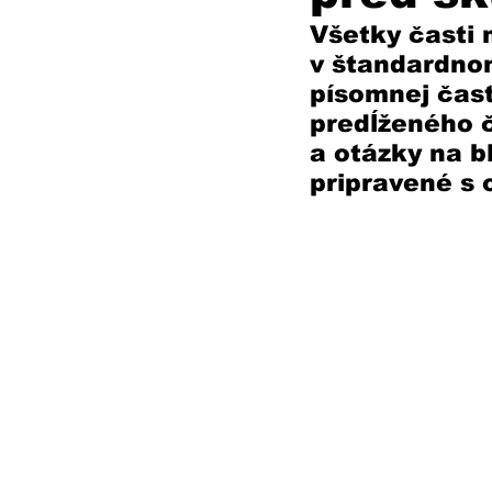
Všetky časti 
v štandardnom
písomnej časti
predĺženého č
a otázky na b
pripravené s