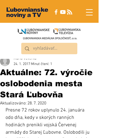
Ľubovnianske
noviny a TV
Mário Veverka
24. 1. 2017
Minut čtení: 1
Aktuálne: 72. výročie
oslobodenia mesta
Stará Ľubovňa
Aktualizováno:
28. 7. 2020
Presne 72 rokov uplynulo 24. januára 
odo dňa, kedy v skorých ranných 
hodinách prenikli vojská Červenej 
armády do Starej Ľubovne. Oslobodili ju 