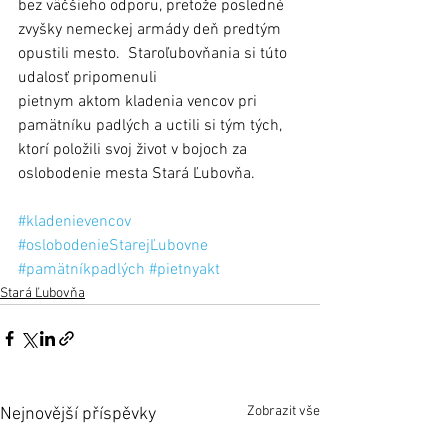
bez väčšieho odporu, pretože posledné 
zvyšky nemeckej armády deň predtým 
opustili mesto.  Staroľubovňania si túto 
udalosť pripomenuli
pietnym aktom kladenia vencov pri 
pamätníku padlých a uctili si tým tých, 
ktorí položili svoj život v bojoch za 
oslobodenie mesta Stará Ľubovňa.
#kladenievencov
#oslobodenieStarejĽubovne
#pamätníkpadlých
#pietnyakt
Stará Ľubovňa
Zobrazit vše
Nejnovější příspěvky