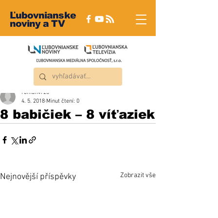
Ľubovnianske
noviny a TV
roman4723
4. 5. 2018
Minut čtení: 0
8 babičiek – 8 víťaziek
Zobrazit vše
Nejnovější příspěvky