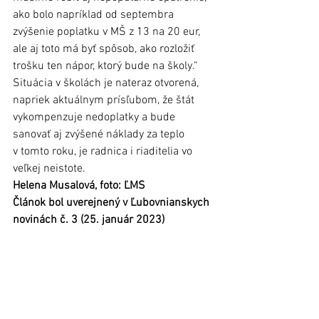
ako bolo napríklad od septembra 
zvýšenie poplatku v MŠ z 13 na 20 eur, 
ale aj toto má byť spôsob, ako rozložiť 
trošku ten nápor, ktorý bude na školy.“ 
Situácia v školách je nateraz otvorená, 
napriek aktuálnym prísľubom, že štát 
vykompenzuje nedoplatky a bude 
sanovať aj zvýšené náklady za teplo 
v tomto roku, je radnica i riaditelia vo 
veľkej neistote.
Helena Musalová, foto: ĽMS
Článok bol uverejnený v Ľubovnianskych 
novinách č. 3 (25. január 2023)
https://www.youtube.com/watch?
v=Iu6TkL12QOQ