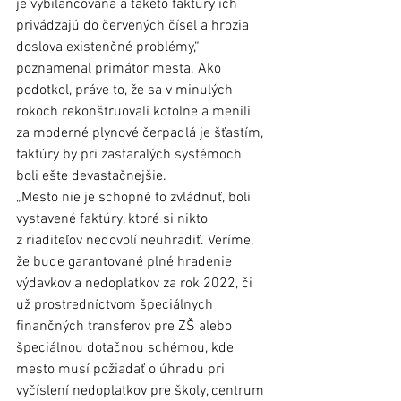
je vybilancovaná a takéto faktúry ich 
privádzajú do červených čísel a hrozia 
doslova existenčné problémy,“ 
poznamenal primátor mesta. Ako 
podotkol, práve to, že sa v minulých 
rokoch rekonštruovali kotolne a menili 
za moderné plynové čerpadlá je šťastím, 
faktúry by pri zastaralých systémoch 
boli ešte devastačnejšie. 
„Mesto nie je schopné to zvládnuť, boli 
vystavené faktúry, ktoré si nikto 
z riaditeľov nedovolí neuhradiť. Veríme, 
že bude garantované plné hradenie 
výdavkov a nedoplatkov za rok 2022, či 
už prostredníctvom špeciálnych 
finančných transferov pre ZŠ alebo 
špeciálnou dotačnou schémou, kde 
mesto musí požiadať o úhradu pri 
vyčíslení nedoplatkov pre školy, centrum 