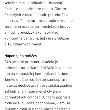
voľného času a základnú umeleckú 
školu,“ dodal primátor mesta. Okrem 
školských zariadení bude potrebné sa 
popasovať s faktúrami za teplo v prípade 
verejného osvetlenia, mestských budov 
a iných prevádzok ako napríklad 
komunitné centrum, teda ide približne 
o 12 odberných miest.  
Nápor aj na rodičov
Ako uviedol primátor, situácia je 
mimoriadna, s riaditeľmi škôl je vedenie 
mesta v neustálej komunikácii. Ľuboš 
Tomko uisťuje rodičov, že samospráva 
nateraz nechce zrušiť prevádzku žiadnej 
základnej či materskej školy a ani 
obmedziť ich činnosť. „Chcem poprosiť 
rodičov aj o určité pochopenie, viem, že 
musíme robiť aj nepopulárne opatrenie, 