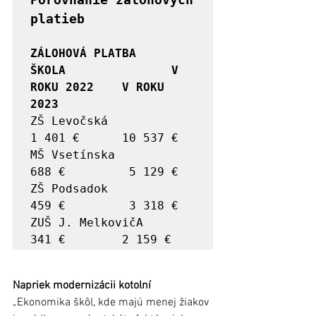
platieb 
ZÁLOHOVÁ PLATBA

ŠKOLA               V 
ROKU 2022    V ROKU 
2023
ZŠ Levočská	         
1 401 €	     10 537 €

MŠ Vsetínska	           
688 €	      5 129 €

ZŠ Podsadok	           
459 €	      3 318 €

ZUŠ J. MelkovičA         
341 €        2 159 €
Napriek modernizácii kotolní
„Ekonomika škôl, kde majú menej žiakov 