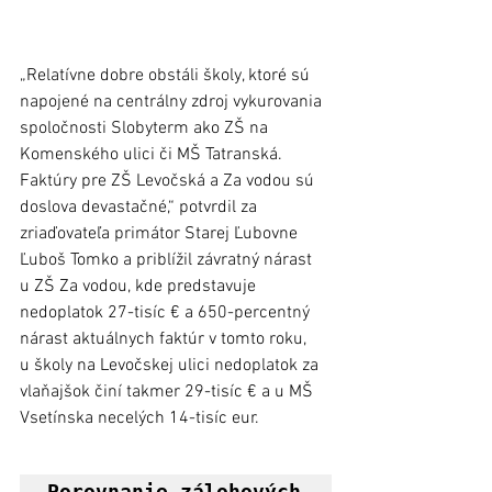
„Relatívne dobre obstáli školy, ktoré sú 
napojené na centrálny zdroj vykurovania 
spoločnosti Slobyterm ako ZŠ na 
Komenského ulici či MŠ Tatranská. 
Faktúry pre ZŠ Levočská a Za vodou sú 
doslova devastačné,“ potvrdil za 
zriaďovateľa primátor Starej Ľubovne 
Ľuboš Tomko a priblížil závratný nárast 
u ZŠ Za vodou, kde predstavuje 
nedoplatok 27-tisíc € a 650-percentný 
nárast aktuálnych faktúr v tomto roku, 
u školy na Levočskej ulici nedoplatok za 
vlaňajšok činí takmer 29-tisíc € a u MŠ 
Vsetínska necelých 14-tisíc eur. 
Porovnanie zálohových 