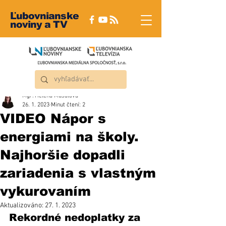
Ľubovnianske
noviny a TV
Mgr. Helena Musalová
26. 1. 2023
Minut čtení: 2
VIDEO Nápor s
energiami na školy.
Najhoršie dopadli
zariadenia s vlastným
vykurovaním
Aktualizováno:
27. 1. 2023
Rekordné nedoplatky za 