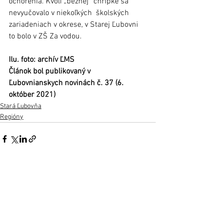
ochorenia. Kvôli „bežnej“ chrípke sa 
nevyučovalo v niekoľkých  školských 
zariadeniach v okrese, v Starej Ľubovni 
to bolo v ZŠ Za vodou.
Ilu. foto: archív ĽMS
Článok bol publikovaný v 
Ľubovnianskych novinách č. 37 (6. 
október 2021)
Stará Ľubovňa
Regióny
Zobrazit vše
Nejnovější příspěvky