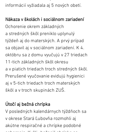
informácií vyžiadala aj 5 nových obetí. 
Nákaza v školách i sociálnom zariadení
Ochorenie okrem základných 
a stredných škôl preniklo uplynulý 
týždeň aj do materských. A prvý prípad 
sa objavil aj v sociálnom zariadení. K 4. 
októbru sa z domu vyučujú v 27 triedach 
11-tich základných škôl okresu 
a v piatich triedach troch stredných škôl. 
Prerušené vyučovanie evidujú hygienici 
aj v 5-tich triedach troch materských 
škôl a v troch skupinách ZUŠ.   
Útočí aj bežná chrípka
V posledných kalendárnych týždňoch sa 
v okrese Stará Ľubovňa rozmohli aj 
akútne respiračné a chrípke podobné 