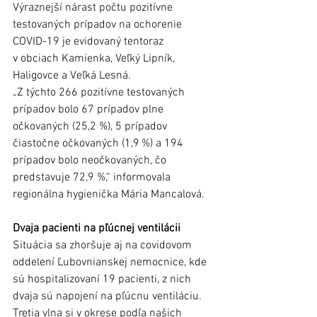
Výraznejší nárast počtu pozitívne 
testovaných prípadov na ochorenie 
COVID-19 je evidovaný tentoraz 
v obciach Kamienka, Veľký Lipník, 
Haligovce a Veľká Lesná.
„Z týchto 266 pozitívne testovaných 
prípadov bolo 67 prípadov plne 
očkovaných (25,2 %), 5 prípadov 
čiastočne očkovaných (1,9 %) a 194 
prípadov bolo neočkovaných, čo 
predstavuje 72,9 %,“ informovala 
regionálna hygienička Mária Mancalová. 
Dvaja pacienti na pľúcnej ventilácii
Situácia sa zhoršuje aj na covidovom 
oddelení Ľubovnianskej nemocnice, kde 
sú hospitalizovaní 19 pacienti, z nich 
dvaja sú napojení na pľúcnu ventiláciu.    
Tretia vlna si v okrese podľa našich 