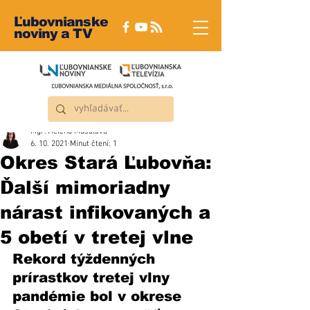
Ľubovnianske
noviny a TV
Mgr. Helena Musalová
6. 10. 2021
Minut čtení: 1
Okres Stará Ľubovňa:
Ďalší mimoriadny
nárast infikovaných a
5 obetí v tretej vlne
Rekord týždenných 
prírastkov tretej vlny 
pandémie bol v okrese 