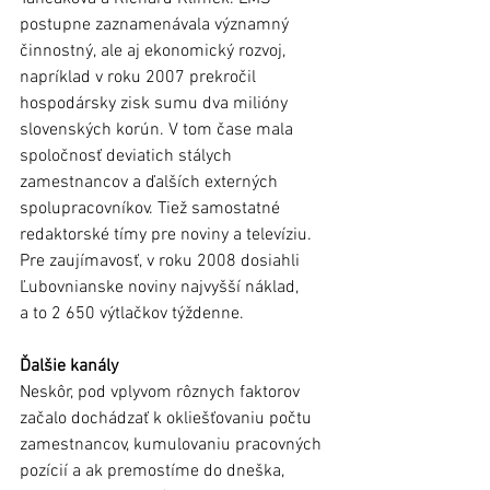
postupne zaznamenávala významný 
činnostný, ale aj ekonomický rozvoj, 
napríklad v roku 2007 prekročil 
hospodársky zisk sumu dva milióny 
slovenských korún. V tom čase mala 
spoločnosť deviatich stálych 
zamestnancov a ďalších externých 
spolupracovníkov. Tiež samostatné 
redaktorské tímy pre noviny a televíziu. 
Pre zaujímavosť, v roku 2008 dosiahli 
Ľubovnianske noviny najvyšší náklad, 
a to 2 650 výtlačkov týždenne.
Ďalšie kanály
Neskôr, pod vplyvom rôznych faktorov 
začalo dochádzať k okliešťovaniu počtu 
zamestnancov, kumulovaniu pracovných 
pozícií a ak premostíme do dneška, 