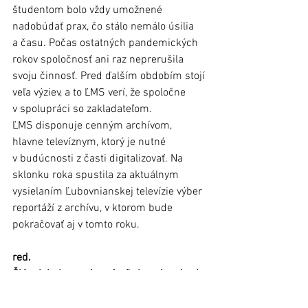
študentom bolo vždy umožnené 
nadobúdať prax, čo stálo nemálo úsilia 
a času. Počas ostatných pandemických 
rokov spoločnosť ani raz neprerušila 
svoju činnosť. Pred ďalším obdobím stojí 
veľa výziev, a to ĽMS verí, že spoločne 
v spolupráci so zakladateľom.  
ĽMS disponuje cenným archívom, 
hlavne televíznym, ktorý je nutné 
v budúcnosti z časti digitalizovať. Na 
sklonku roka spustila za aktuálnym 
vysielaním Ľubovnianskej televízie výber 
reportáží z archívu, v ktorom bude 
pokračovať aj v tomto roku.    
red.
Článok bol uverejnený v Ľubovnianskych 
novinách č. 1 (11. január 2023)