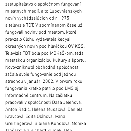
zastupiteľstvo o spoločnom fungovaní 
miestnych médií, a to Ľubovnianskych 
novín vychádzajúcich od r. 1975 
a televízie TDT. V spomínanom čase už 
fungovali noviny pod mestom, ktoré 
prevzalo úlohu vydavateľa kedysi 
okresných novín pod hlavičkou OV KSS. 
Televízia TDT bola pod MOKaŠ-om, teda 
mestskou organizáciou kultúry a športu. 
Novovzniknutá obchodná spoločnosť 
začala svoje fungovanie pod jednou 
strechou v januári 2002. V prvom roku 
fungovania krátko patrilo pod ĽMS aj 
Informačné centrum. Na začiatku 
pracovali v spoločnosti Daša Jeleňová, 
Anton Radič, Helena Musalová, Daniela 
Kravcová, Edita Oláhová, Ivana 
Greizingerová, Bibiána Kundľová, Monika 
Tančáková a Richard Klimek. ĽMS 