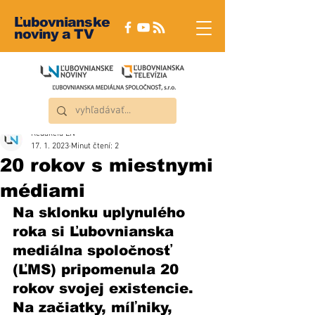
Ľubovnianske
noviny a TV
Redakcia ĽN
17. 1. 2023
Minut čtení: 2
20 rokov s miestnymi
médiami
Na sklonku uplynulého 
roka si Ľubovnianska 
mediálna spoločnosť 
(ĽMS) pripomenula 20 
rokov svojej existencie. 
Na začiatky, míľniky, 