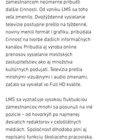
zamestnancom neúmerne pribudli 
ďalšie činnosti. Od vzniku ĽMS sa toho 
veľa zmenilo. Dvojtýždenné vysielanie 
televízie postupne prešlo na týždenné, 
noviny menili formát i grafiku, pribúdala 
činnosť na tvorbe ďalších informačných 
kanálov. Pribudla aj výroba online 
prenosov, vysielanie mestských 
zastupiteľstiev, ako aj množstva 
kultúrnych podujatí. Televízia prešla 
mnohými vizuálnymi i audio zmenami, 
začalo sa vysielať vo Full HD kvalite. 
ĽMS sa vyznačuje vysokou fluktuáciou 
zamestnancov, mnohí sa posunuli na iné 
pozície – od hovorkýň po najmenej 
desiatich redaktorov v celoštátnych 
médiách. Spoločnosť dlhodobo plní aj 
nepísanú funkciu školiaceho pracoviska, 