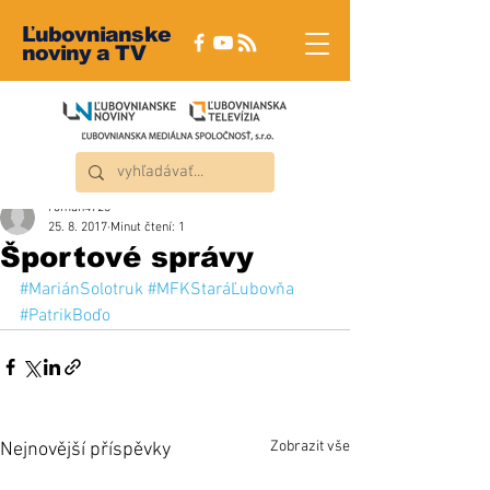
Ľubovnianske
noviny a TV
roman4723
25. 8. 2017
Minut čtení: 1
Športové správy
#MariánSolotruk
#MFKStaráĽubovňa
#PatrikBoďo
Zobrazit vše
Nejnovější příspěvky