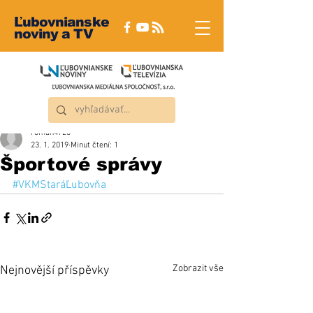
Ľubovnianske
noviny a TV
roman4723
23. 1. 2019
Minut čtení: 1
Športové správy
#VKMStaráĽubovňa
Zobrazit vše
Nejnovější příspěvky