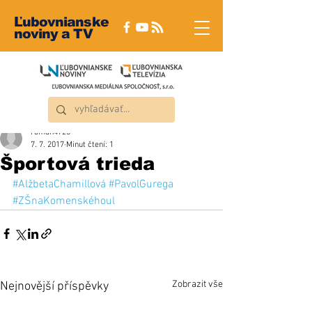
Ľubovnianske
noviny a TV
roman4723
7. 7. 2017
Minut čtení: 1
Športová trieda
#AlžbetaChamillová
#PavolGurega
#ZŠnaKomenskéhoul
Zobrazit vše
Nejnovější příspěvky