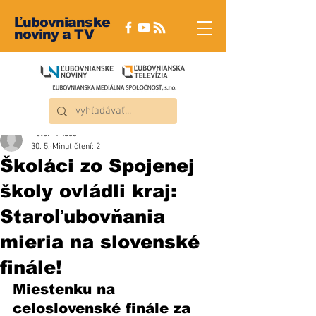
Ľubovnianske
noviny a TV
Peter Rindoš
30. 5.
Minut čtení: 2
Školáci zo Spojenej
školy ovládli kraj:
Staroľubovňania
mieria na slovenské
finále!
Miestenku na 
celoslovenské finále za 