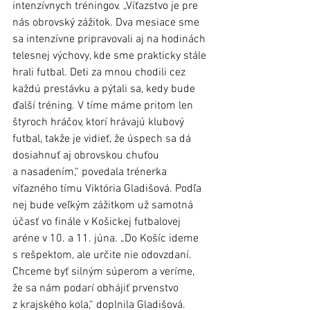
intenzívnych tréningov. „Víťazstvo je pre 
nás obrovský zážitok. Dva mesiace sme 
sa intenzívne pripravovali aj na hodinách 
telesnej výchovy, kde sme prakticky stále 
hrali futbal. Deti za mnou chodili cez 
každú prestávku a pýtali sa, kedy bude 
ďalší tréning. V tíme máme pritom len 
štyroch hráčov, ktorí hrávajú klubový 
futbal, takže je vidieť, že úspech sa dá 
dosiahnuť aj obrovskou chuťou 
a nasadením,“ povedala trénerka 
víťazného tímu Viktória Gladišová. Podľa 
nej bude veľkým zážitkom už samotná 
účasť vo finále v Košickej futbalovej 
aréne v 10. a 11. júna. „Do Košíc ideme 
s rešpektom, ale určite nie odovzdaní. 
Chceme byť silným súperom a veríme, 
že sa nám podarí obhájiť prvenstvo 
z krajského kola,“ doplnila Gladišová.