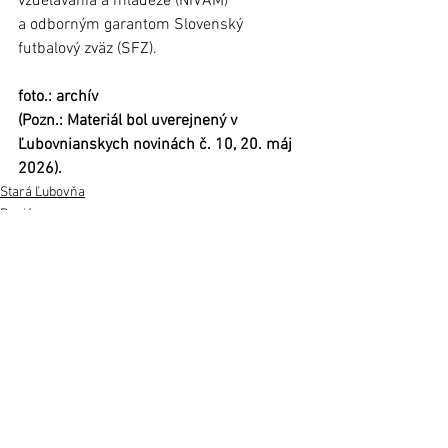
vzdelávania a mládeže (NIVAM) 
a odborným garantom Slovenský 
futbalový zväz (SFZ). 
foto.: archív
(Pozn.: Materiál bol uverejnený v 
Ľubovnianskych novinách č. 10, 20. máj 
2026).
Stará Ľubovňa
Regióny
Šport
Zobrazit vše
Nejnovější příspěvky