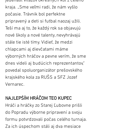
jedenásť víťazov okresných kôl z celého 
kraja. „Sme veľmi radi, že nám vyšlo 
počasie. Trávnik bol perfektne 
pripravený a deti si futbal naozaj užili. 
Teší ma aj to, že každý rok sa objavujú 
nové školy a nové talenty, nevyhrávajú 
stále tie isté tímy. Vidieť, že medzi 
chlapcami aj dievčatami máme 
výborných hráčov a pevne verím, že sme 
dnes videli aj budúcich reprezentantov,“ 
povedal spoluorganizátor prešovského 
krajského kola za RUŠS a SFZ Jozef 
Vernarec.
NAJLEPŚÍM HRÁČOM TEO KUPEC
Hráči a hráčky zo Starej Ľubovne prišli 
do Popradu výborne pripravení a svoju 
formu potvrdzovali počas celého turnaja. 
Za ich úspechom stáli aj dva mesiace 