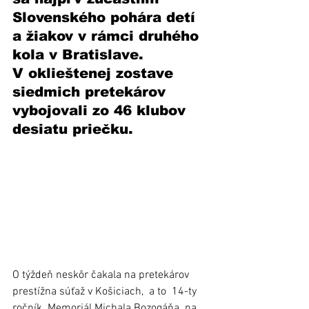
Slovenského pohára detí 
a žiakov v rámci druhého 
kola v Bratislave. 
V oklieštenej zostave 
siedmich pretekárov 
vybojovali zo 46 klubov 
desiatu priečku.
O týždeň neskôr čakala na pretekárov 
prestížna súťaž v Košiciach,  a to  14-ty 
ročník  Memoriál Michala Bozogáňa  na 