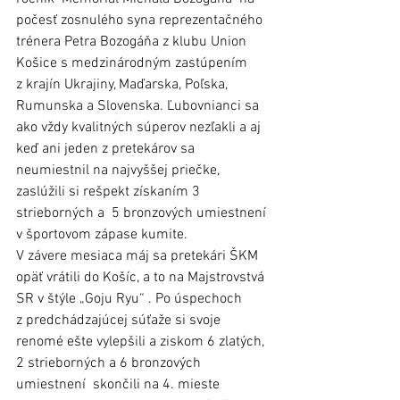
počesť zosnulého syna reprezentačného 
trénera Petra Bozogáňa z klubu Union 
Košice s medzinárodným zastúpením 
z krajín Ukrajiny, Maďarska, Poľska, 
Rumunska a Slovenska. Ľubovnianci sa 
ako vždy kvalitných súperov nezľakli a aj 
keď ani jeden z pretekárov sa 
neumiestnil na najvyššej priečke, 
zaslúžili si rešpekt získaním 3 
strieborných a  5 bronzových umiestnení 
v športovom zápase kumite.
V závere mesiaca máj sa pretekári ŠKM 
opäť vrátili do Košíc, a to na Majstrovstvá 
SR v štýle „Goju Ryu“ . Po úspechoch 
z predchádzajúcej súťaže si svoje 
renomé ešte vylepšili a ziskom 6 zlatých, 
2 strieborných a 6 bronzových 
umiestnení  skončili na 4. mieste 