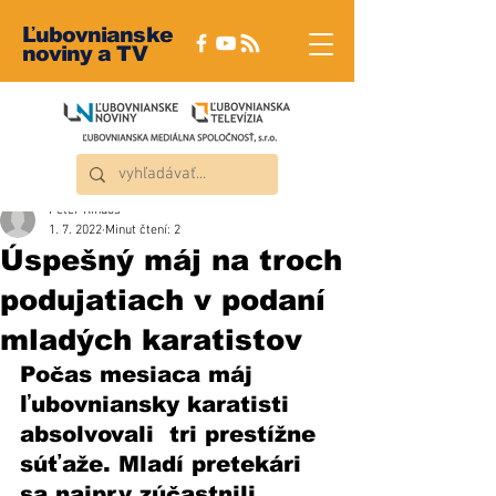
Ľubovnianske
noviny a TV
Peter Rindoš
1. 7. 2022
Minut čtení: 2
Úspešný máj na troch
podujatiach v podaní
mladých karatistov
Počas mesiaca máj 
ľubovniansky karatisti 
absolvovali  tri prestížne 
súťaže. Mladí pretekári 
sa najprv zúčastnili 