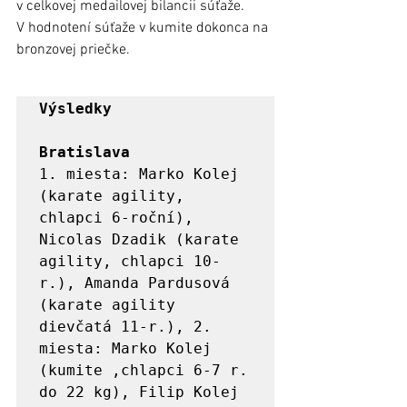
v celkovej medailovej bilancii súťaže. 
V hodnotení súťaže v kumite dokonca na 
bronzovej priečke.  
Výsledky

Bratislava
1. miesta: Marko Kolej 
(karate agility, 
chlapci 6-roční), 
Nicolas Dzadik (karate 
agility, chlapci 10-
r.), Amanda Pardusová 
(karate agility 
dievčatá 11-r.), 2. 
miesta: Marko Kolej 
(kumite ,chlapci 6-7 r. 
do 22 kg), Filip Kolej 