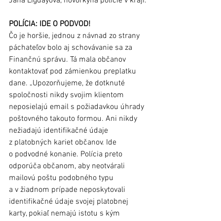
Jana Ligdayová, hovorkyňa polície v kraji. 
POLÍCIA: IDE O PODVOD!
Čo je horšie, jednou z návnad zo strany 
páchateľov bolo aj schovávanie sa za 
Finančnú správu. Tá mala občanov 
kontaktovať pod zámienkou preplatku 
dane. „Upozorňujeme, že dotknuté 
spoločnosti nikdy svojim klientom 
neposielajú email s požiadavkou úhrady 
poštovného takouto formou. Ani nikdy 
nežiadajú identifikačné údaje 
z platobných kariet občanov. Ide 
o podvodné konanie. Polícia preto 
odporúča občanom, aby neotvárali 
mailovú poštu podobného typu 
a v žiadnom prípade neposkytovali 
identifikačné údaje svojej platobnej 
karty, pokiaľ nemajú istotu s kým 