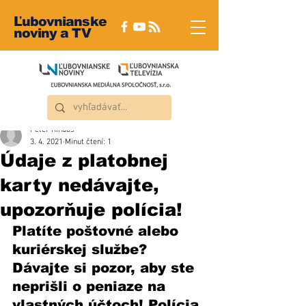
Ľubovnianske
noviny a TV
Peter Rindoš
3. 4. 2021
Minut čtení: 1
Údaje z platobnej
karty nedávajte,
upozorňuje polícia!
Platíte poštovné alebo 
kuriérskej službe? 
Dávajte si pozor, aby ste 
neprišli o peniaze na 
vlastných účtoch! Polícia 