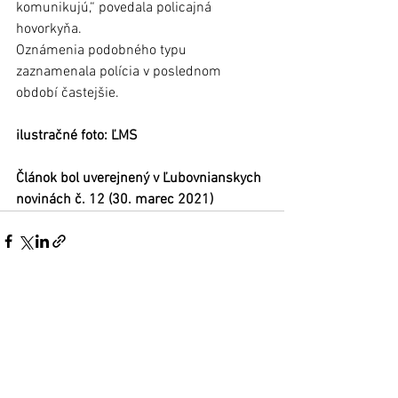
komunikujú,“ povedala policajná 
hovorkyňa. 
Oznámenia podobného typu 
zaznamenala polícia v poslednom 
období častejšie. 
ilustračné foto: ĽMS
Článok bol uverejnený v Ľubovnianskych 
novinách č. 12 (30. marec 2021)
Zobrazit vše
Nejnovější příspěvky