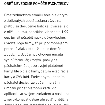
OBEŤ NEVEDOME POMÔŽE PÁCHATEĽOVI 
Prostredníctvom emailu bola niektorým 
z dotknutých obetí zaslaná výzva na 
platbu za doručenie balíčka. Zväčša išlo 
o nižšiu sumu, napríklad v hodnote 1,99 
eur. Email pôsobil naoko dôveryhodne, 
uvádzal logo firmy, až pri podrobnejšom 
prezretí však zistíte, že ide o doménu 
z cudziny. „Občan po otvorení emailu 
vyplní formulár, ktorým  poskytne 
páchateľovi údaje zo svojej platobnej 
karty! Ide o číslo karty, dátum exspirácie 
karty a CVV kód. Podvodným konaním 
páchateľ docieli, že občan mu sám 
umožní pridať platobnú kartu do 
aplikácie vo svojom zariadení a následne 
z nej vykonávať ďalšie úhrady!“ priblížila 