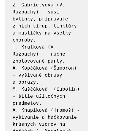
Z. Gabrielyová (V. 
Ružbachy) - suší 
bylinky, pripravuje 
z nich sirup, tinktúry 
a mastičky na všetky 
choroby.

T. Krutková (V. 
Ružbachy) -  ručne 
zhotovované party.

A. Kopčáková (Šambron) 
- vyšívané obrusy 
a obrazy.

M. Kaščáková  (Ľubotín) 
- šitie užitočných 
predmetov.

A. Knapíková (Hromoš) - 
vyšívanie a háčkovanie 
krásnych vzorov na 