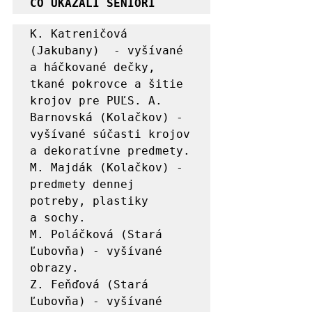
ČO UKÁZALI SENIORI
K. Katreničová 
(Jakubany)  - vyšívané 
a háčkované dečky, 
tkané pokrovce a šitie 
krojov pre PUĽS. A. 
Barnovská (Kolačkov) - 
vyšívané súčasti krojov 
a dekoratívne predmety. 

M. Majdák (Kolačkov) - 
predmety dennej 
potreby, plastiky 
a sochy.

M. Poláčková (Stará 
Ľubovňa) - vyšívané 
obrazy.

Z. Feňďová (Stará 
Ľubovňa) - vyšívané 