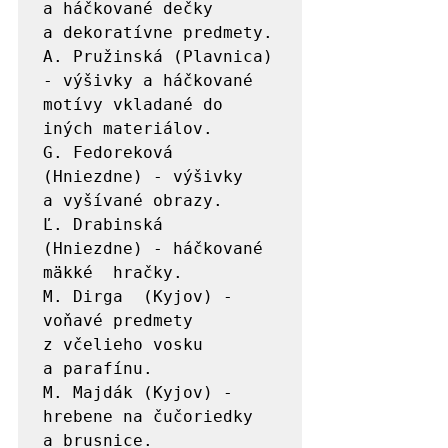
a háčkované dečky 
a dekoratívne predmety.

A. Pružinská (Plavnica) 
- výšivky a háčkované 
motívy vkladané do 
iných materiálov.

G. Fedoreková 
(Hniezdne) - výšivky 
a vyšívané obrazy.

Ľ. Drabinská  
(Hniezdne) - háčkované 
mäkké  hračky.

M. Dirga  (Kyjov) - 
voňavé predmety 
z včelieho vosku 
a parafínu.

M. Majdák (Kyjov) - 
hrebene na čučoriedky 
a brusnice.
