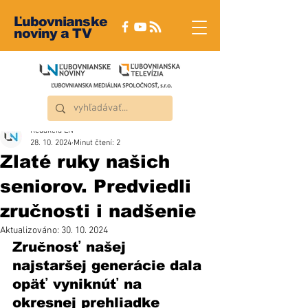
Ľubovnianske
noviny a TV
Redakcia ĽN
28. 10. 2024
Minut čtení: 2
Zlaté ruky našich
seniorov. Predviedli
zručnosti i nadšenie
Aktualizováno:
30. 10. 2024
Zručnosť našej 
najstaršej generácie dala 
opäť vyniknúť na 
okresnej prehliadke 