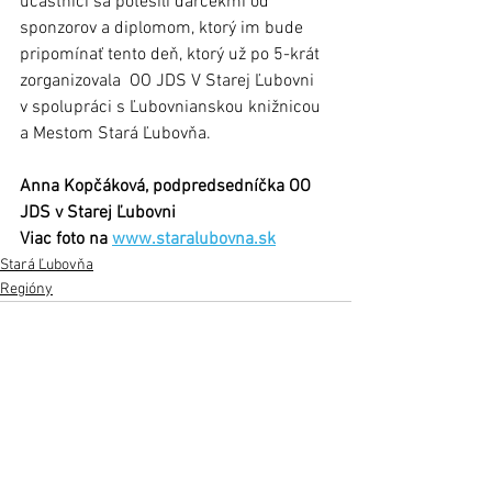
účastníci sa potešili darčekmi od 
sponzorov a diplomom, ktorý im bude 
pripomínať tento deň, ktorý už po 5-krát 
zorganizovala  OO JDS V Starej Ľubovni 
v spolupráci s Ľubovnianskou knižnicou 
a Mestom Stará Ľubovňa. 
Anna Kopčáková, podpredsedníčka OO 
JDS v Starej Ľubovni
Viac foto na 
www.staralubovna.sk
Stará Ľubovňa
Regióny
Zobrazit vše
Nejnovější příspěvky