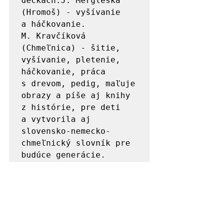
dečkách.J. Mergleská 
(Hromoš) - vyšívanie 
a háčkovanie.

M. Kravčíková 
(Chmeľnica) - šitie, 
vyšívanie, pletenie, 
háčkovanie, práca 
s drevom, pedig, maľuje 
obrazy a píše aj knihy 
z histórie, pre deti 
a vytvorila aj 
slovensko-nemecko-
chmeľnický slovník pre 
budúce generácie.