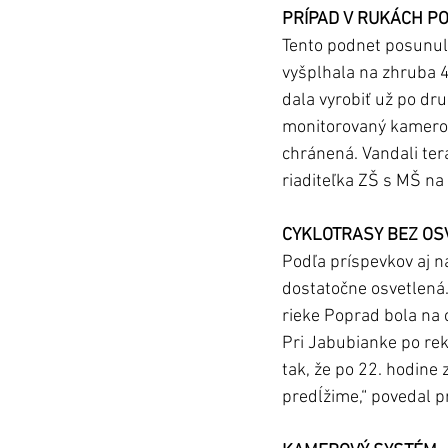
PRÍPAD V RUKÁCH PO
Tento podnet posunulo 
vyšplhala na zhruba 4
dala vyrobiť už po dru
monitorovaný kamerov
chránená. Vandali tera
riaditeľka ZŠ s MŠ na 
CYKLOTRASY BEZ OS
Podľa príspevkov aj na
dostatočne osvetlená. 
rieke Poprad bola na 
Pri Jabubianke po reko
tak, že po 22. hodine 
predĺžime,“ povedal p