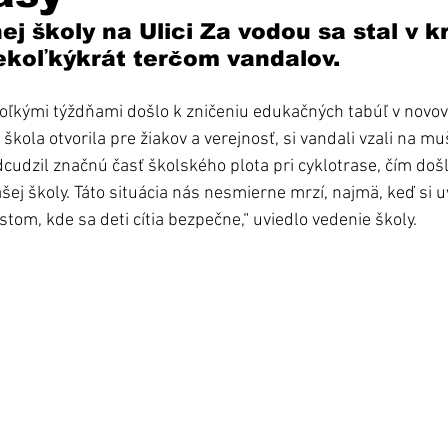
ej školy na Ulici Za vodou sa stal v 
ekoľkýkrát terčom vandalov.
oľkými týždňami došlo k zničeniu edukačných tabúľ v novov
 škola otvorila
pre žiakov a verejnosť, si vandali vzali na mu
udzil značnú časť školského plota pri cyklotrase, čím doš
šej školy. Táto situácia nás nesmierne mrzí, najmä, keď si 
tom, kde sa deti cítia bezpečne,“ uviedlo vedenie školy.