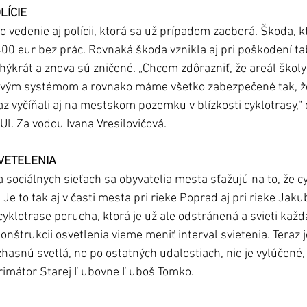
LÍCIE
vedenie aj polícii, ktorá sa už prípadom zaoberá. Škoda, kt
00 eur bez prác. Rovnaká škoda vznikla aj pri poškodení tabú
hýkrát a znova sú zničené. „Chcem zdôrazniť, že areál školy 
ým systémom a rovnako máme všetko zabezpečené tak, že 
z vyčíňali aj na mestskom pozemku v blízkosti cyklotrasy,“ 
Ul. Za vodou Ivana Vresilovičová.
VETELENIA
 sociálnych sieťach sa obyvatelia mesta sťažujú na to, že cy
Je to tak aj v časti mesta pri rieke Poprad aj pri rieke Jakub
cyklotrase porucha, ktorá je už ale odstránená a svieti kaž
nštrukcii osvetlenia vieme meniť interval svietenia. Teraz 
zhasnú svetlá, no po ostatných udalostiach, nie je vylúčené, 
rimátor Starej Ľubovne Ľuboš Tomko.  