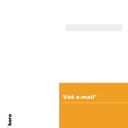
To se mi líbí
Reagovat
Prihláste sa na od
e-mailových správ