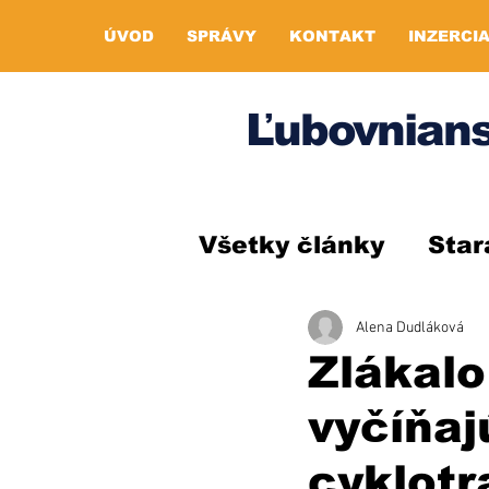
ÚVOD
SPRÁVY
KONTAKT
INZERCI
Ľubovnians
Všetky články
Star
Alena Dudláková
Zlákalo
vyčíňajú
cyklotr