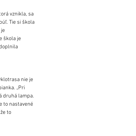
orá vznikla, sa 
ľ. Tie si škola 
je 
škola je 
doplnila 
klotrasa nie je 
ianka. „Pri 
dá druhá
lampa. 
je to nastavené 
že to 