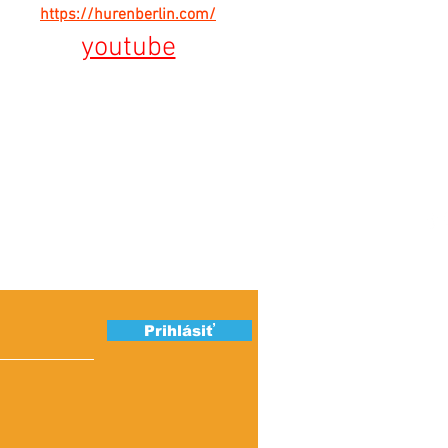
https://hurenberlin.com/
youtube
ber našich
Ú
S
Prihlásiť
K
IN