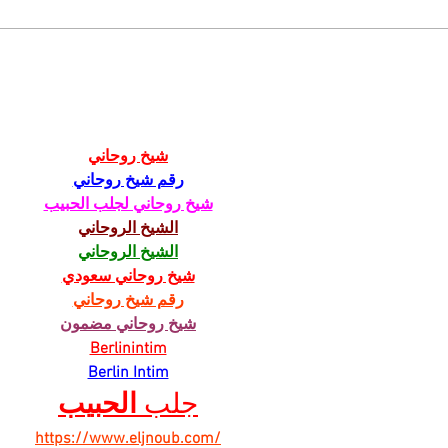
Zemetrasenie
Obr
u hokejových Rytierov,
dovo
z klubu odišli dvaja
nár
tréneri
odd
شيخ روحاني
رقم شيخ روحاني
شيخ روحاني لجلب الحبيب
الشيخ الروحاني
الشيخ الروحاني
شيخ روحاني سعودي
رقم شيخ روحاني
شيخ روحاني مضمون
Berlinintim
Berlin Intim
جلب 
الحبيب
https://www.eljnoub.com/