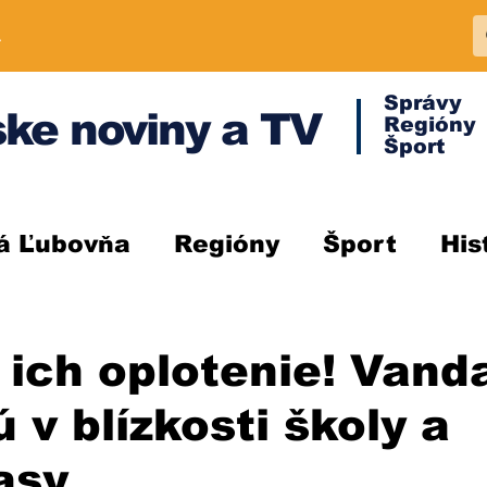
A
Správy
ke noviny a TV
Regióny
Šport
á Ľubovňa
Regióny
Šport
His
 ich oplotenie! Vanda
 v blízkosti školy a
asy