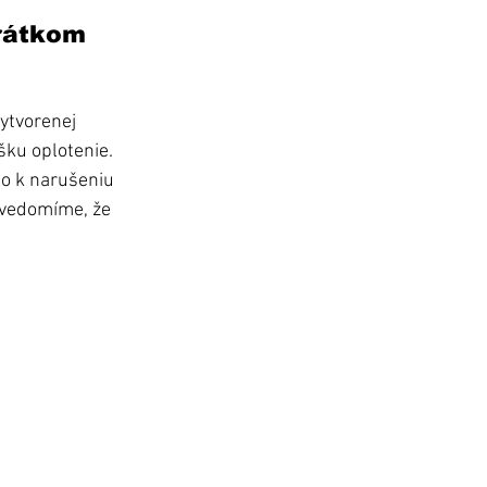
krátkom 
ytvorenej 
šku oplotenie. 
lo k narušeniu 
uvedomíme, že 