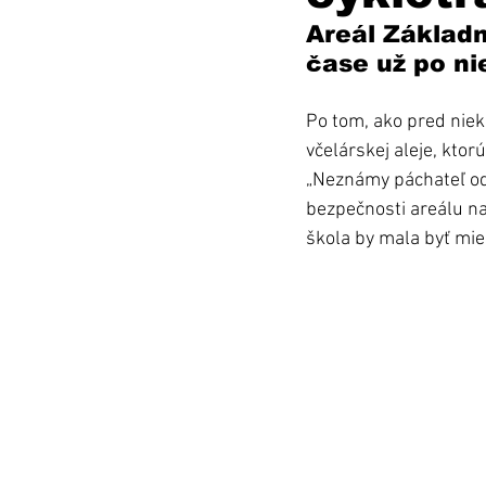
Areál Základn
čase už po ni
Po tom, ako pred niek
včelárskej aleje, ktorú
„Neznámy páchateľ odc
bezpečnosti areálu na
škola by mala byť mies