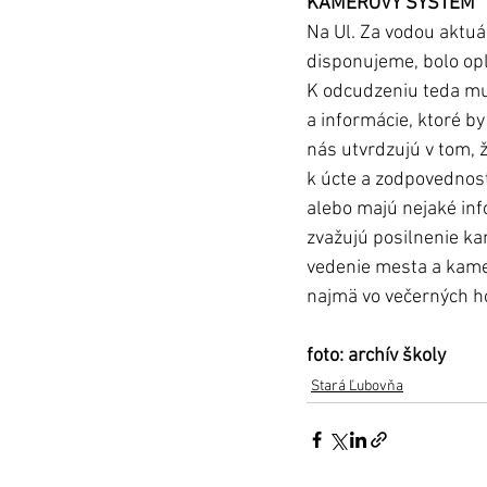
KAMEROVÝ SYSTÉM
Na Ul. Za vodou aktuá
disponujeme, bolo opl
K odcudzeniu teda mu
a informácie, ktoré by
nás utvrdzujú v tom, 
k úcte a zodpovednosti
alebo majú nejaké info
zvažujú posilnenie ka
vedenie mesta a kamer
najmä vo večerných h
foto: archív školy
Stará Ľubovňa