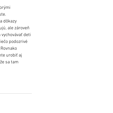
orými 
te. 
a dôkazy 
ujú, ale zároveň 
 vychovávať deti 
niečo podozrivé 
. Rovnako 
e urobiť aj 
že sa tam 