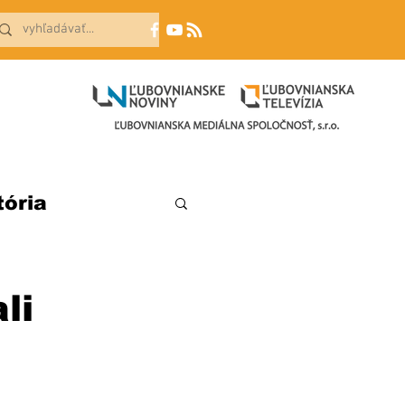
tória
li