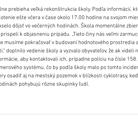
lne prebieha veľká rekonštrukcia školy. Podľa informácií, kt
otenie ešte včera v čase okolo 17.00 hodine na svojom mies
selo dôjsť vo večerných hodinách. Škola momentálne zbier
 prispeli k objasneniu prípadu. „Tieto činy nás veľmi zarmuc
že musíme pokračovať v budovaní hodnotového prostredia a
,“ doplnilo vedenie školy a vyzvalo obyvateľov, že ak videli 
rmácie, aby kontaktovali ich, prípadne políciu na čísle 158
merového systému, čo by podľa školy malo po tomto incident
y osadiť aj na mestský pozemok v blízkosti cyklotrasy, keď
odinách pohybujú rôzne skupinky ľudí.