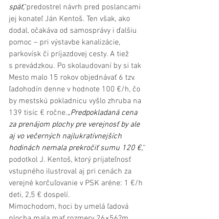
späť,“
predostrel návrh pred poslancami 
jej konateľ Ján Kentoš. Ten však, ako 
dodal, očakáva od samosprávy i ďalšiu 
pomoc – pri výstavbe kanalizácie, 
parkovísk či príjazdovej cesty. A tiež 
s prevádzkou. Po skolaudovaní by si tak 
Mesto malo 15 rokov objednávať 6 tzv. 
ľadohodín denne v hodnote 100 €/h, čo 
by mestskú pokladnicu vyšlo zhruba na 
139 tisíc € ročne.
„Predpokladaná cena 
za prenájom plochy pre verejnosť by ale 
aj vo večerných najlukratívnejších 
hodinách nemala prekročiť sumu 120 €,
“ 
podotkol J. Kentoš, ktorý prijateľnosť 
vstupného ilustroval aj pri cenách za 
verejné korčuľovanie v PSK aréne: 1 €/h 
deti, 2,5 € dospelí.
Mimochodom, hoci by umelá ľadová 
plocha mala mať rozmery 26×56?m, 