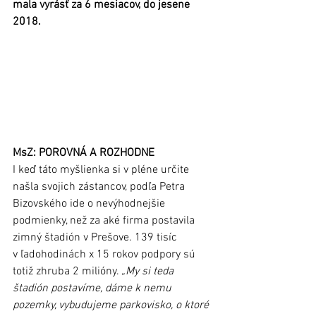
mala vyrásť za 6 mesiacov, do jesene 
2018.
MsZ: POROVNÁ A ROZHODNE
I keď táto myšlienka si v pléne určite 
našla svojich zástancov, podľa Petra 
Bizovského ide o nevýhodnejšie 
podmienky, než za aké firma postavila 
zimný štadión v Prešove. 139 tisíc 
v ľadohodinách x 15 rokov podpory sú 
totiž zhruba 2 milióny. 
„My si teda 
štadión postavíme, dáme k nemu 
pozemky, vybudujeme parkovisko, o ktoré 