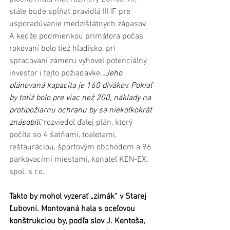
stále bude spĺňať pravidlá IIHF pre 
usporadúvanie medzištátnych zápasov. 
A keďže podmienkou primátora počas 
rokovaní bolo tiež hľadisko, pri 
spracovaní zámeru vyhovel potenciálny 
investor i tejto požiadavke.
„Jeho 
plánovaná kapacita je 160 divákov. Pokiaľ 
by totiž bolo pre viac než 200, náklady na 
protipožiarnu ochranu by sa niekoľkokrát 
znásobili,“
rozviedol ďalej plán, ktorý 
počíta so 4 šatňami, toaletami, 
reštauráciou, športovým obchodom a 96 
parkovacími miestami, konateľ KEN-EX, 
spol. s r.o.
Takto by mohol vyzerať „zimák“ v Starej 
Ľubovni. Montovaná hala s oceľovou 
konštrukciou by, podľa slov J. Kentoša, 