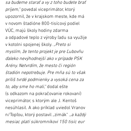
sa budeme starať a vy z toho budete brať 
príjem,“
 povedal viceprimátor, ktorý 
upozornil, že v krajskom meste, kde má 
v novom štadióne 800-tisícový podiel 
VÚC, majú školy hodiny zdarma 
a odpadové teplo z výroby ľadu sa využije 
v kotolni spojenej školy. 
„Preto si 
myslím, že tento projekt je pre Ľubovňu 
ďaleko nevýhodnejší ako v prípade PSK 
Arény. Netvrdím, že mesto či región 
štadión nepotrebuje. Pre mňa sú to však 
príliš tvrdé podmienky a vysoká cena za 
to, aby sme ho mali,“
 dodal ešte 
(s odkazom na pokračovanie rokovaní) 
viceprimátor, s ktorým ale J. Kentoš 
nesúhlasil. A ako príklad uviedol Vranov 
n/Topľou, ktorý postavil „zimák“ 
„a každý 
mesiac platí súkromníkovi 150 tisíc eur 
bez toho, aby im dával nejaké ľadohodiny.“