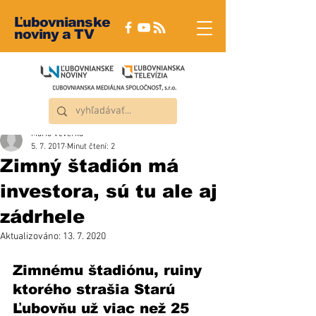
Ľubovnianske
noviny a TV
Mário Veverka
5. 7. 2017
Minut čtení: 2
Zimný štadión má
investora, sú tu ale aj
zádrhele
Aktualizováno:
13. 7. 2020
Zimnému štadiónu, ruiny 
ktorého strašia Starú 
Ľubovňu už viac než 25 