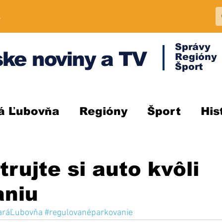
A
Správy
ke noviny a TV
Regióny
Šport
á Ľubovňa
Regióny
Šport
His
trujte si auto kvôli
aniu
aráĽubovňa
#regulovanéparkovanie