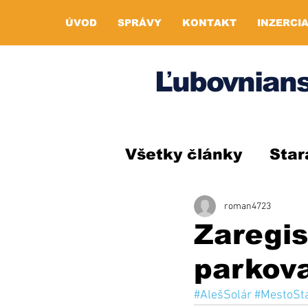
ÚVOD
SPRÁVY
KONTAKT
INZERCI
Ľubovnians
Všetky články
Star
roman4723
Zaregis
parkov
#AlešSolár
#MestoSt