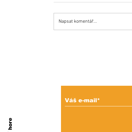
Napsat komentář...
Opäť si budeme do
mestského parlamentu
voliť maximálne možný
počet poslancov
Prihláste sa na od
e-mailových správ