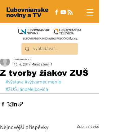
Ľubovnianske
noviny a TV
roman4723
16. 4. 2017
Minut čtení: 1
Z tvorby žiakov ZUŠ
#výstava
#výtvarnéumenie
#ZUŠJánaMelkoviča
Zobrazit vše
Nejnovější příspěvky