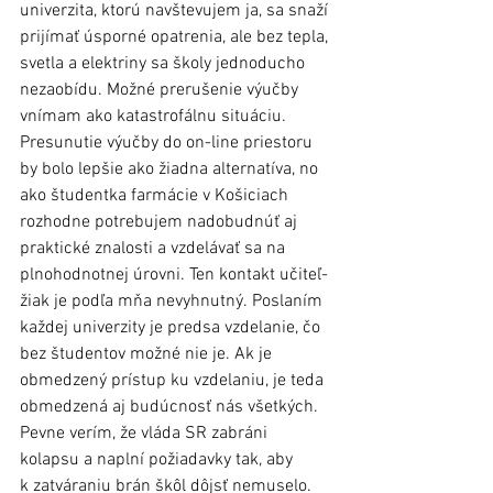
univerzita, ktorú navštevujem ja, sa snaží 
prijímať úsporné opatrenia, ale bez tepla, 
svetla a elektriny sa školy jednoducho 
nezaobídu. Možné prerušenie výučby 
vnímam ako katastrofálnu situáciu. 
Presunutie výučby do on-line priestoru 
by bolo lepšie ako žiadna alternatíva, no 
ako študentka farmácie v Košiciach 
rozhodne potrebujem nadobudnúť aj 
praktické znalosti a vzdelávať sa na 
plnohodnotnej úrovni. Ten kontakt učiteľ-
žiak je podľa mňa nevyhnutný. Poslaním 
každej univerzity je predsa vzdelanie, čo 
bez študentov možné nie je. Ak je 
obmedzený prístup ku vzdelaniu, je teda 
obmedzená aj budúcnosť nás všetkých. 
Pevne verím, že vláda SR zabráni 
kolapsu a naplní požiadavky tak, aby 
k zatváraniu brán škôl dôjsť nemuselo.