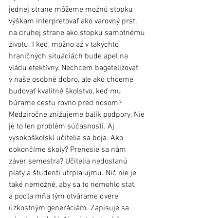
jednej strane môžeme možnú stopku 
výškam interpretovať ako varovný prst, 
na druhej strane ako stopku samotnému 
životu. I keď, možno až v takýchto 
hraničných situáciách bude apel na 
vládu efektívny. Nechcem bagatelizovať 
v naše osobné dobro, ale ako chceme 
budovať kvalitné školstvo, keď mu 
búrame cestu rovno pred nosom? 
Medziročne znižujeme balík podpory. Nie 
je to len problém súčasnosti. Aj 
vysokoškolskí učitelia sa boja. Ako 
dokončíme školy? Prenesie sa nám 
záver semestra? Učitelia nedostanú 
platy a študenti utrpia ujmu. Nič nie je 
také nemožné, aby sa to nemohlo stať 
a podľa mňa tým otvárame dvere 
úzkostným generáciám. Zapisuje sa 