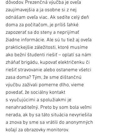
dôvodov. Prezenčná výučba je oveľa 
zaujímavejšia a ja osobne si z nej 
odnášam oveľa viac. Ak sedíte celý deň 
doma za počítačom, je príliš ľahké 
zapozerať sa do steny a neprijímať 
žiadne informácie. Ale sú tu tiež aj oveľa 
praktickejšie záležitosti, ktoré musíme 
ako bežní študenti riešiť – oplatí sa nám 
zháňať brigádu, kupovať električenku či 
riešiť stravovanie alebo ostaneme všetci 
zasa doma? Tým, že sme dištančnú 
výučbu zažívali pomerne dlho, vieme 
povedať, že sociálny kontakt 
s vyučujúcimi a spolužiakmi je 
nenahraditeľný. Preto by som bola veľmi 
nerada, ak by sa táto situácia nevyriešila 
a znova by sme sa vrátili do anonymných 
koľají za obrazovky monitorov.