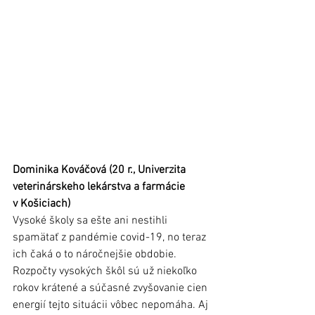
Dominika Kováčová (20 r., Univerzita 
veterinárskeho lekárstva a farmácie 
v Košiciach)
Vysoké školy sa ešte ani nestihli 
spamätať z pandémie covid-19, no teraz 
ich čaká o to náročnejšie obdobie. 
Rozpočty vysokých škôl sú už niekoľko 
rokov krátené a súčasné zvyšovanie cien 
energií tejto situácii vôbec nepomáha. Aj 