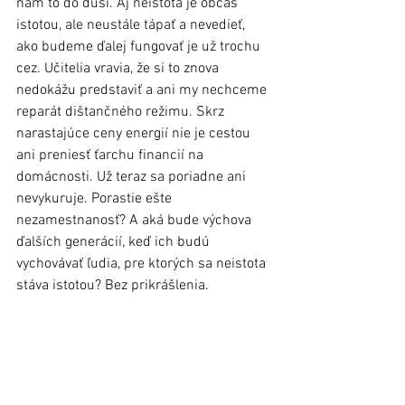
nám to do duší. Aj neistota je občas 
istotou, ale neustále tápať a nevedieť, 
ako budeme ďalej fungovať je už trochu 
cez. Učitelia vravia, že si to znova 
nedokážu predstaviť a ani my nechceme 
reparát dištančného režimu. Skrz 
narastajúce ceny energií nie je cestou 
ani preniesť ťarchu financií na 
domácnosti. Už teraz sa poriadne ani 
nevykuruje. Porastie ešte 
nezamestnanosť? A aká bude výchova 
ďalších generácií, keď ich budú 
vychovávať ľudia, pre ktorých sa neistota 
stáva istotou? Bez prikrášlenia.