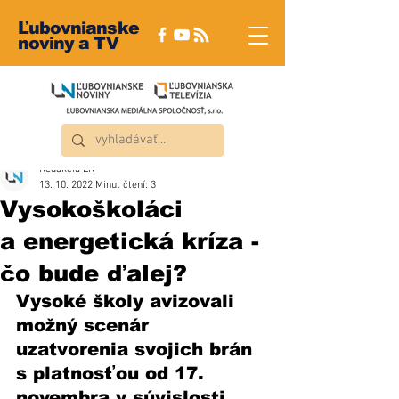
Ľubovnianske
noviny a TV
Redakcia ĽN
13. 10. 2022
Minut čtení: 3
Vysokoškoláci
a energetická kríza -
čo bude ďalej?
Vysoké školy avizovali 
možný scenár 
uzatvorenia svojich brán 
s platnosťou od 17. 
novembra v súvislosti 