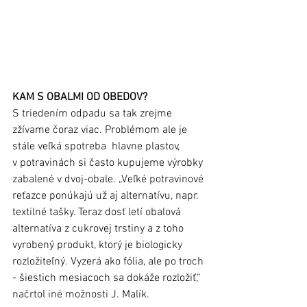
KAM S OBALMI OD OBEDOV?
S triedením odpadu sa tak zrejme 
zžívame čoraz viac. Problémom ale je 
stále veľká spotreba  hlavne plastov, 
v potravinách si často kupujeme výrobky 
zabalené v dvoj-obale. „Veľké potravinové 
reťazce ponúkajú už aj alternatívu, napr. 
textilné tašky. Teraz dosť letí obalová 
alternatíva z cukrovej trstiny a z toho 
vyrobený produkt, ktorý je biologicky 
rozložiteľný. Vyzerá ako fólia, ale po troch 
- šiestich mesiacoch sa dokáže rozložiť,“ 
načrtol iné možnosti J. Malík.