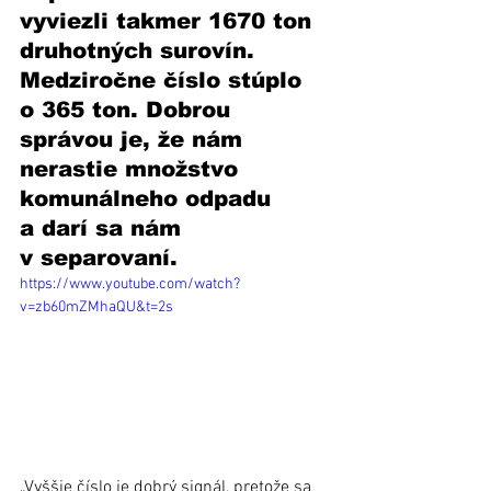
vyviezli takmer 1670 ton 
druhotných surovín. 
Medziročne číslo stúplo 
o 365 ton. Dobrou 
správou je, že nám 
nerastie množstvo 
komunálneho odpadu 
a darí sa nám 
v separovaní.
https://www.youtube.com/watch?
v=zb60mZMhaQU&t=2s
„Vyššie číslo je dobrý signál, pretože sa 