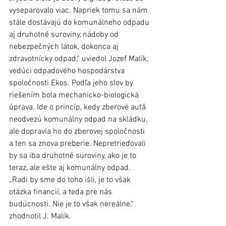
vyseparovalo viac. Napriek tomu sa nám 
stále dostávajú do komunálneho odpadu 
aj druhotné suroviny, nádoby od 
nebezpečných látok, dokonca aj 
zdravotnícky odpad,“ uviedol Jozef Malík, 
vedúci odpadového hospodárstva 
spoločnosti Ekos. Podľa jeho slov by 
riešením bola mechanicko-biologická 
úprava. Ide o princíp, kedy zberové autá 
neodvezú komunálny odpad na skládku, 
ale dopravia ho do zberovej spoločnosti 
a ten sa znova preberie. Nepretrieďovali 
by sa iba druhotné suroviny, ako je to 
teraz, ale ešte aj komunálny odpad. 
„Radi by sme do toho išli, je to však 
otázka financií, a teda pre nás 
budúcnosti. Nie je to však nereálne,“ 
zhodnotil J. Malík.