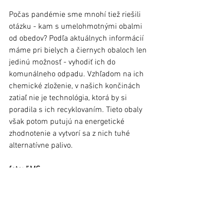
Počas pandémie sme mnohí tiež riešili 
otázku - kam s umelohmotnými obalmi 
od obedov? Podľa aktuálnych informácií 
máme pri bielych a čiernych obaloch len 
jedinú možnosť - vyhodiť ich do 
komunálneho odpadu. Vzhľadom na ich 
chemické zloženie, v našich končinách 
zatiaľ nie je technológia, ktorá by si 
poradila s ich recyklovaním. Tieto obaly 
však potom putujú na energetické 
zhodnotenie a vytvorí sa z nich tuhé 
alternatívne palivo.  
foto: ĽMS
Článok bol uverejnený v Ľubovnianskych 
novinách č. 4 (2. február 2022) 
Stará Ľubovňa