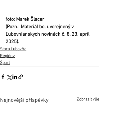
f
oto: Marek Šlacer
(Pozn.: Materiál bol uverejnený v 
Ľubovnianskych novinách č. 8, 23. apríl 
2025).
Stará Ľubovňa
Regióny
Šport
Zobrazit vše
Nejnovější příspěvky