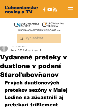
Ľubovnianske
noviny a TV
Peter Rindoš
26. 4. 2025
Minut čtení: 1
Vydarené preteky v
duatlone v podaní
Staroľubovňanov
Prvých duatlonových 
pretekov sezóny v Malej 
Lodine sa zúčastnili aj 
pretekári triElement 