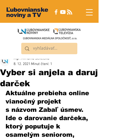
Ľubovnianske
noviny a TV
Mgr. Miriama Sekelská
8. 12. 2021
Minut čtení: 1
Vyber si anjela a daruj
darček
Aktuálne prebieha online 
vianočný projekt 
s názvom Zabaľ úsmev. 
Ide o darovanie darčeka, 
ktorý poputuje k 
osamelým seniorom, 