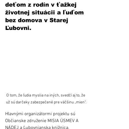
deťom z rodín v ťažkej 
životnej situácii a ľuďom 
bez domova v Starej 
Ľubovni.  
O tom, že ľudia myslia na iných, svedčí aj to, že 
už sú darčeky zabezpečené pre väčšinu „mien“.
Hlavnými organizátormi projektu sú 
Občianske združenie MISIA ÚSMEV A 
NÁDEJ a Ľubovnianska knižnica. 