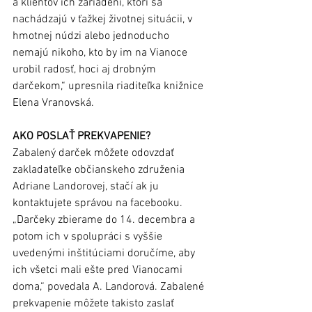
a klientov ich zariadení, ktorí sa 
nachádzajú v ťažkej životnej situácii, v 
hmotnej núdzi alebo jednoducho 
nemajú nikoho, kto by im na Vianoce 
urobil radosť, hoci aj drobným 
darčekom,“ upresnila riaditeľka knižnice 
Elena Vranovská.
AKO POSLAŤ PREKVAPENIE?
Zabalený darček môžete odovzdať 
zakladateľke občianskeho združenia 
Adriane Landorovej, stačí ak ju 
kontaktujete správou na facebooku. 
„Darčeky zbierame do 14. decembra a 
potom ich v spolupráci s vyššie 
uvedenými inštitúciami doručíme, aby 
ich všetci mali ešte pred Vianocami 
doma,“ povedala A. Landorová. Zabalené 
prekvapenie môžete takisto zaslať 