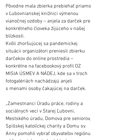
Pôvodne mala zbierka prebiehať priamo 
v Ľubovnianskej knižnici výmenou 
vianočnej ozdoby – anjela za darček pre 
konkrétneho človeka žijúceho v našej 
blízkosti. 
Kvôli zhoršujúcej sa pandemickej 
situácii organizátori preniesli zbierku 
darčekov do online prostredia – 
konkrétne na facebookový profil OZ 
MISIA ÚSMEV A NÁDEJ, kde sa v troch 
fotogalériách nachádzajú anjeli 
s menami osoby čakajúcej na darček. 
„Zamestnanci Úradu práce, rodiny a 
sociálnych vecí v Starej Ľubovni, 
Mestského úradu, Domova pre seniorov, 
Spišskej katolíckej charity a Domu sv. 
Anny pomohli vybrať obyvateľov regiónu 