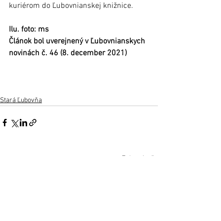
kuriérom do Ľubovnianskej knižnice. 	
Ilu. foto: ms
Článok bol uverejnený v Ľubovnianskych 
novinách č. 46 (8. december 2021)
Stará Ľubovňa
Zobrazit vše
Nejnovější příspěvky