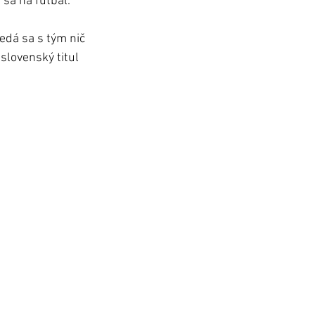
 sa na futbal. 
edá sa s tým nič 
slovenský titul 