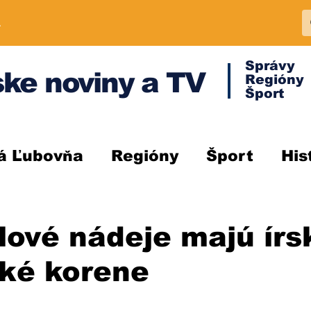
A
Správy
ke noviny a TV
Regióny
Šport
á Ľubovňa
Regióny
Šport
His
lové nádeje majú írs
ské korene