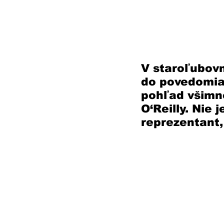
V staroľubovn
do povedomia.
pohľad všimne
O‘Reilly. Nie 
reprezentant,