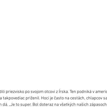
dili priezvisko po svojom otcovi z Írska. Ten podniká v ame
 takpovediac priženil. Hoci je často na cestách, chlapcov sa
n dá. „Je to super. Bol doteraz na všetkých našich zápasoch 