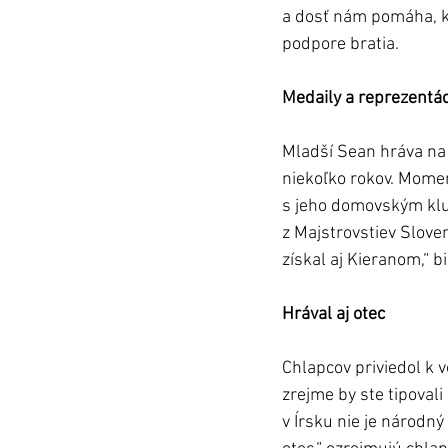
a dosť nám pomáha, ke
podpore bratia.
Medaily a reprezentác
Mladší Sean hráva na 
niekoľko rokov. Moment
s jeho domovským klu
z Majstrovstiev Sloven
získal aj Kieranom,“ b
Hrával aj otec
Chlapcov priviedol k v
zrejme by ste tipovali
v Írsku nie je národn