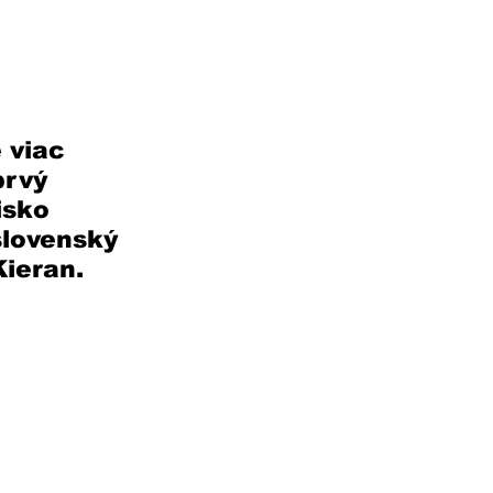
 viac 
rvý 
isko 
slovenský 
Kieran.