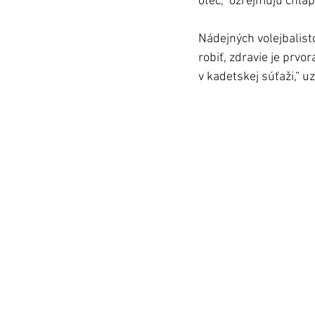
otec,“ ozrejmujú chlap
Nádejných volejbalisto
robiť, zdravie je prvo
v kadetskej súťaži,“ u