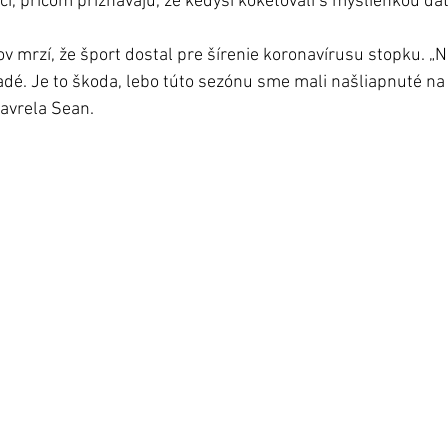
ci, pričom priznávajú, že kedysi koketovali s myšlienkou dať
v mrzí, že šport dostal pre šírenie koronavírusu stopku. „N
radé. Je to škoda, lebo túto sezónu sme mali našliapnuté na 
zavrela Sean.