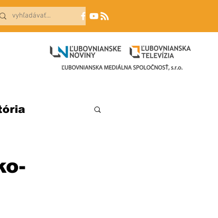
tória
ko-