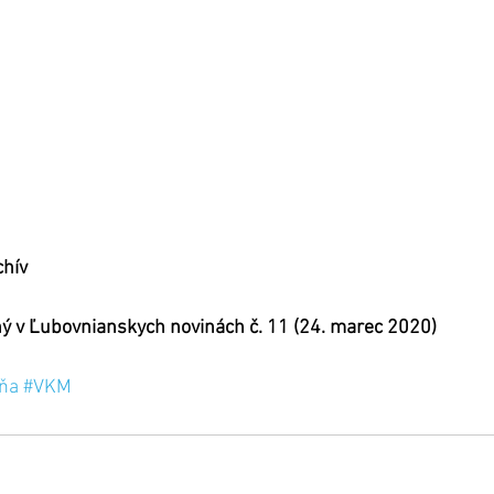
chív
ný v Ľubovnianskych novinách č. 11 (24. marec 2020)
ňa
#VKM