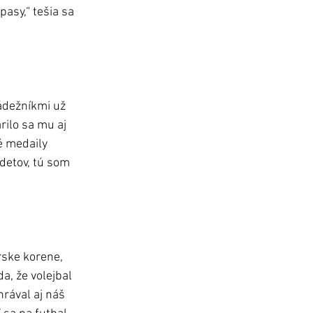
asy,“ tešia sa 
ádežníkmi už 
rilo sa mu aj 
 medaily 
detov, tú som 
rske korene, 
a, že volejbal 
rával aj náš 