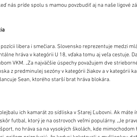
ď nás príde spolu s mamou povzbudiť aj na naše ligové záp
ia
pozícii libera i smečiara. Slovensko reprezentuje medzi ml
álne hráva v kategórii U 18, vďaka tomu aj veľa cestuje. Da
bom VKM. „Za najväčšie úspechy považujem dve strieborné
ska z predminulej sezóny v kategórii žiakov a v kategórii ka
ilancuje Sean, ktorého starší brat hráva blokára.
olejbalu ich kamarát zo sídliska v Starej Ľubovni. Ak máte í
 skôr futbal, ktorý je na ostrovoch veľmi populárny. „Je pravd
ý šport, no hráva sa na vysokých školách, kde mimochodom h