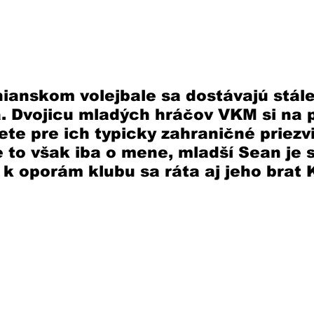
ianskom volejbale sa dostávajú stále
 Dvojicu mladých hráčov VKM si na p
te pre ich typicky zahraničné priezv
je to však iba o mene, mladší Sean je 
 k oporám klubu sa ráta aj jeho brat 