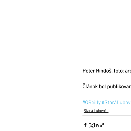
Peter Rindoš, foto: ar
Článok bol publikova
#OReilly
#StaráĽubov
Stará Ľubovňa