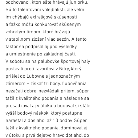
odchovanci, ktorí ešte hrávajú juniorku. 
Sú to talentovaní volejbalisti, ale veľmi 
im chýbajú extraligové skúsenosti 
a ťažko môžu konkurovať skúseným 
zohratým tímom, ktoré hrávajú 
v stabilnom zložení viac sezón. A tento 
faktor sa podpísal aj pod výsledky 
a umiestnenie po základnej časti.
V sobotu sa na palubovke športovej haly 
postavili proti favoritovi z Nitry, ktorý 
prišiel do Ľubovne s jednoznačným 
zámerom – získať tri body. Ľubovňania 
nezačali dobre, nezvládali príjem, súper 
ťažil z kvalitného podania a následne sa 
presadzoval aj v útoku a budoval si stále 
vyšší bodový náskok, ktorý postupne 
narastal a dosiahol až 10 bodov. Súper 
ťažil z kvalitného podania, dominoval aj 
v útoku a prvé dejstvo hravo dotiahol do 