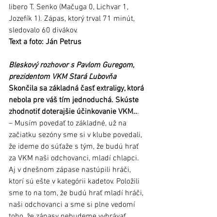
libero T. Senko (Mačuga 0, Lichvar 1, 
Jozefík 1). Zápas, ktorý trval 71 minút, 
sledovalo 60 divákov.
Text a foto: Ján Petrus
Bleskový rozhovor s Pavlom Guregom, 
prezidentom VKM Stará Ľubovňa
Skončila sa základná časť extraligy, ktorá 
nebola pre váš tím jednoduchá. Skúste 
zhodnotiť doterajšie účinkovanie VKM..
.
– Musím povedať to základné, už na 
začiatku sezóny sme si v klube povedali, 
že ideme do súťaže s tým, že budú hrať 
za VKM naši odchovanci, mladí chlapci. 
Aj v dnešnom zápase nastúpili hráči, 
ktorí sú ešte v kategórii kadetov. Položili 
sme to na tom, že budú hrať mladí hráči, 
naši odchovanci a sme si plne vedomí 
toho, že zápasy nebudeme vyhrávať. 