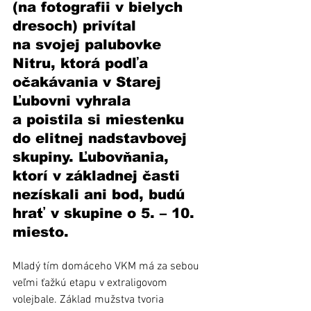
(na fotografii v bielych 
dresoch) privítal 
na svojej palubovke 
Nitru, ktorá podľa 
očakávania v Starej 
Ľubovni vyhrala 
a poistila si miestenku 
do elitnej nadstavbovej 
skupiny. Ľubovňania, 
ktorí v základnej časti 
nezískali ani bod, budú 
hrať v skupine o 5. – 10. 
miesto.
Mladý tím domáceho VKM má za sebou 
veľmi ťažkú etapu v extraligovom 
volejbale. Základ mužstva tvoria 