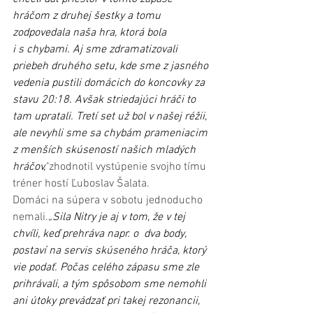
hráčom z druhej šestky a tomu 
zodpovedala naša hra, ktorá bola 
i s chybami. Aj sme zdramatizovali 
priebeh druhého setu, kde sme z jasného 
vedenia pustili domácich do koncovky za 
stavu 20:18. Avšak striedajúci hráči to 
tam upratali. Tretí set už bol v našej réžii, 
ale nevyhli sme sa chybám prameniacim 
z menších skúseností našich mladých 
hráčov,“
zhodnotil vystúpenie svojho tímu 
tréner hostí Ľuboslav Šalata.
Domáci na súpera v sobotu jednoducho 
nemali.
„Sila Nitry je aj v tom, že v tej 
chvíli, keď prehráva napr. o  dva body, 
postaví na servis skúseného hráča, ktorý 
vie podať. Počas celého zápasu sme zle 
prihrávali, a tým spôsobom sme nemohli 
ani útoky prevádzať pri takej rezonancii, 