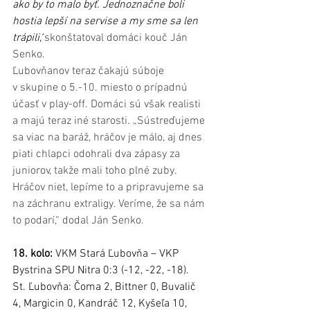
ako by to malo byť. Jednoznačne boli 
hostia lepší na servise a my sme sa len 
trápili,“
skonštatoval domáci kouč Ján 
Senko.
Ľubovňanov teraz čakajú súboje 
v skupine o 5.-10. miesto o prípadnú 
účasť v play-off. Domáci sú však realisti 
a majú teraz iné starosti. „Sústreďujeme 
sa viac na baráž, hráčov je málo, aj dnes 
piati chlapci odohrali dva zápasy za 
juniorov, takže mali toho plné zuby. 
Hráčov niet, lepíme to a pripravujeme sa 
na záchranu extraligy. Veríme, že sa nám 
to podarí,“ dodal Ján Senko.
18. kolo:
 VKM Stará Ľubovňa – VKP 
Bystrina SPU Nitra 0:3 (-12, -22, -18).
St. Ľubovňa: Čoma 2, Bittner 0, Buvalič 
4, Margicin 0, Kandráč 12, Kyšeľa 10, 