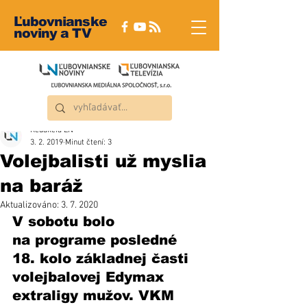
Ľubovnianske
noviny a TV
Redakcia ĽN
3. 2. 2019
Minut čtení: 3
Volejbalisti už myslia
na baráž
Aktualizováno:
3. 7. 2020
V sobotu bolo 
na programe posledné 
18. kolo základnej časti 
volejbalovej Edymax 
extraligy mužov. VKM 