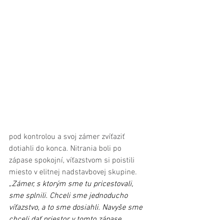
pod kontrolou a svoj zámer zvíťaziť 
dotiahli do konca. Nitrania boli po 
zápase spokojní, víťazstvom si poistili 
miesto v elitnej nadstavbovej skupine.
„Zámer, s ktorým sme tu pricestovali, 
sme splnili. Chceli sme jednoducho 
víťazstvo, a to sme dosiahli. Navyše sme 
chceli dať priestor v tomto zápase 