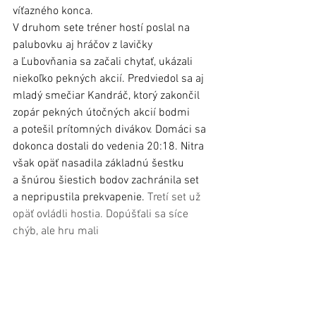
víťazného konca.
V druhom sete tréner hostí poslal na 
palubovku aj hráčov z lavičky 
a Ľubovňania sa začali chytať, ukázali 
niekoľko pekných akcií. Predviedol sa aj 
mladý smečiar Kandráč, ktorý zakončil 
zopár pekných útočných akcií bodmi 
a potešil prítomných divákov. Domáci sa 
dokonca dostali do vedenia 20:18. Nitra 
však opäť nasadila základnú šestku 
a šnúrou šiestich bodov zachránila set 
a nepripustila prekvapenie. 
Tretí set už 
opäť ovládli hostia. Dopúšťali sa síce 
chýb, ale hru mali