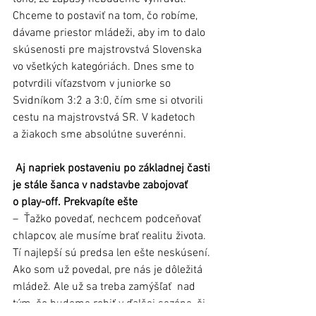
Chceme to postaviť na tom, čo robíme, 
dávame priestor mládeži, aby im to dalo 
skúsenosti pre majstrovstvá Slovenska 
vo všetkých kategóriách. Dnes sme to 
potvrdili víťazstvom v juniorke so 
Svidníkom 3:2 a 3:0, čím sme si otvorili 
cestu na majstrovstvá SR. V kadetoch 
a žiakoch sme absolútne suverénni.
 Aj napriek postaveniu po základnej časti 
je stále šanca v nadstavbe zabojovať 
o play-off. Prekvapíte ešte
–  Ťažko povedať, nechcem podceňovať 
chlapcov, ale musíme brať realitu života. 
Tí najlepší sú predsa len ešte neskúsení. 
Ako som už povedal, pre nás je dôležitá 
mládež. Ale už sa treba zamýšľať  nad 
tým, čo budeme robiť v ďalšej sezóne, či 