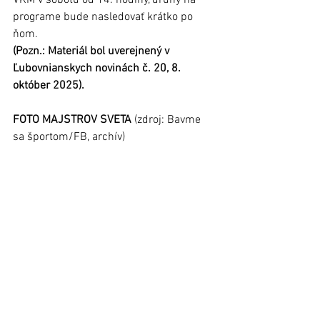
VKM v sobotu od 14. hodiny, druhý na 
programe bude nasledovať krátko po 
ňom.
(Pozn.: Materiál bol uverejnený v 
Ľubovnianskych novinách č. 20, 8. 
október 2025).
FOTO MAJSTROV SVETA
 (zdroj: Bavme 
sa športom/FB, archív)