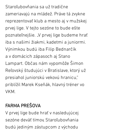
Staroľubovňania sa už tradične 
zameriavajú na mládež. Práve tá zvykne 
reprezentovať klub a mesto aj v mužskej 
prvej lige. V tejto sezóne to bude ešte 
poznateľnejšie. „V prvej lige budeme hrať 
iba s našimi žiakmi, kadetmi a juniormi. 
Výnimkou budú iba Filip Bednarčík 
a v domácich zápasoch aj Stano 
Lampart. Občas nám vypomôže Šimon 
Reľovský študujúci v Bratislave, ktorý už 
presiahol juniorskú vekovú hranicu,“ 
priblížil Marek Kseňák, hlavný tréner vo 
VKM. 
FARMA PREŠOVA
V prvej lige bude hrať v nasledujúcej 
sezóne deväť tímov, Staroľubovňania 
budú jediným zástupcom z východu 