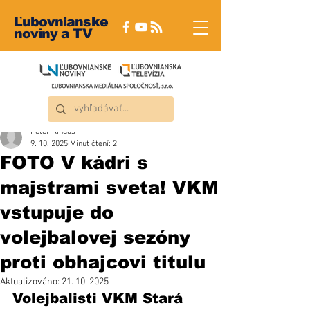
Ľubovnianske
noviny a TV
Peter Rindoš
9. 10. 2025
Minut čtení: 2
FOTO V kádri s
majstrami sveta! VKM
vstupuje do
volejbalovej sezóny
proti obhajcovi titulu
Aktualizováno:
21. 10. 2025
Volejbalisti VKM Stará 