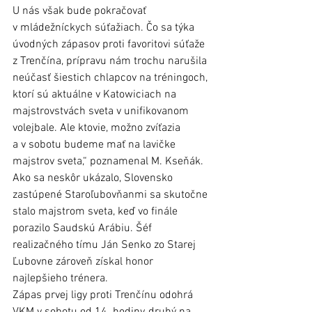
U nás však bude pokračovať 
v mládežníckych súťažiach. Čo sa týka 
úvodných zápasov proti favoritovi súťaže 
z Trenčína, prípravu nám trochu narušila 
neúčasť šiestich chlapcov na tréningoch, 
ktorí sú aktuálne v Katowiciach na 
majstrovstvách sveta v unifikovanom 
volejbale. Ale ktovie, možno zvíťazia 
a v sobotu budeme mať na lavičke 
majstrov sveta,“ poznamenal M. Kseňák. 
Ako sa neskôr ukázalo, Slovensko 
zastúpené Staroľubovňanmi sa skutočne 
stalo majstrom sveta, keď vo finále 
porazilo Saudskú Arábiu. Šéf 
realizačného tímu Ján Senko zo Starej 
Ľubovne zároveň získal honor 
najlepšieho trénera. 
Zápas prvej ligy proti Trenčínu odohrá 