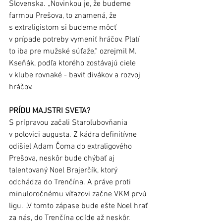
Slovenska. „Novinkou je, že budeme 
farmou Prešova, to znamená, že 
s extraligistom si budeme môcť 
v prípade potreby vymeniť hráčov. Platí 
to iba pre mužské súťaže,“ ozrejmil M. 
Kseňák, podľa ktorého zostávajú ciele 
v klube rovnaké - baviť divákov a rozvoj 
hráčov. 
PRÍDU MAJSTRI SVETA?
S prípravou začali Staroľubovňania 
v polovici augusta. Z kádra definitívne 
odišiel Adam Čoma do extraligového 
Prešova, neskôr bude chýbať aj 
talentovaný Noel Brajerčík, ktorý 
odchádza do Trenčína. A práve proti 
minuloročnému víťazovi začne VKM prvú 
ligu. „V tomto zápase bude ešte Noel hrať 
za nás, do Trenčína odíde až neskôr. 