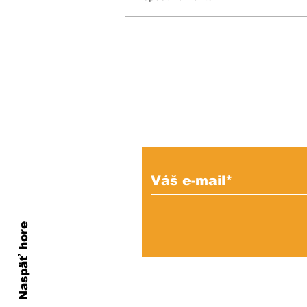
KEDYSI a DNES: V
podhradí fungovala
kedysi kaviareň.
Pamätáte si ju?
Prihláste sa na od
e-mailových správ
Naspäť hore
Ochrana os