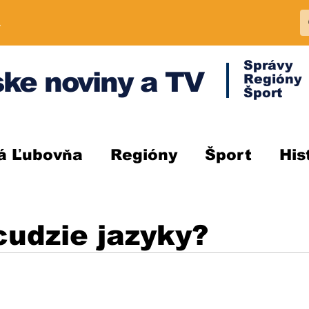
A
Správy
ke noviny a TV
Regióny
Šport
á Ľubovňa
Regióny
Šport
His
udzie jazyky?