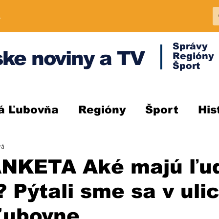
A
Správy
ke noviny a TV
Regióny
Šport
á Ľubovňa
Regióny
Šport
His
vá
NKETA Aké majú ľu
? Pýtali sme sa v uli
Ľubovne