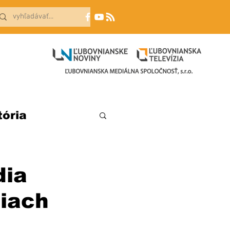
tória
dia
ciach