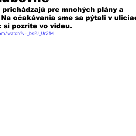
 prichádzajú pre mnohých plány a 
 Na očakávania sme sa pýtali v ulicia
si pozrite vo videu. 
com/watch?v=_bsPJ_Ur2fM