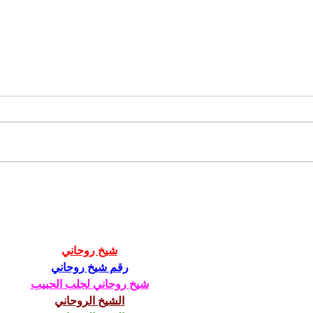
Opäť si budeme do
Naši
mestského parlamentu
- ako zbaviť sli
voliť maximálne možný
hor
počet poslancov
para
شيخ روحاني
رقم شيخ روحاني
شيخ روحاني لجلب الحبيب
الشيخ الروحاني