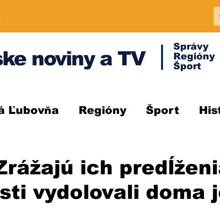
A
Správy
ke noviny a TV
Regióny
Šport
á Ľubovňa
Regióny
Šport
His
rážajú ich predĺženi
isti vydolovali doma 