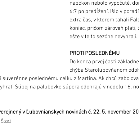
napokon nebolo vypočuté, dom
6:7 po predĺžení. Išlo v poradí
extra čas, v ktorom ťahali Fal
koniec, pričom zároveň platí, 
ešte v tejto sezóne nevyhrali. 
PROTI POSLEDNÉMU 
Do konca prvej časti základne
chýba Staroľubovňanom odohr
oti suverénne poslednému celku z Martina. Ak chcú zabojova
 vyhrať. Súboj na palubovke súpera odohrajú v nedeľu 16. n
uverejnený v Ľubovnianskych novinách č. 22, 5. november 20
Šport