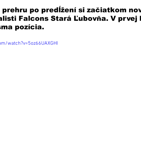
 prehru po predĺžení si začiatkom no
balisti Falcons Stará Ľubovňa. V prvej 
sma pozícia. 
com/watch?v=5oz66UAXGHI