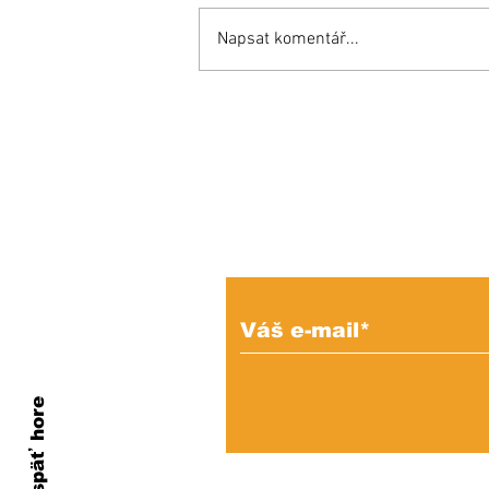
Napsat komentář...
Inšpiratívny príbeh:
Miňo súťaží aj proti
zdravým a bojuje o
miesto v reprezentácii!
Prihláste sa na od
e-mailových správ
Naspäť hore