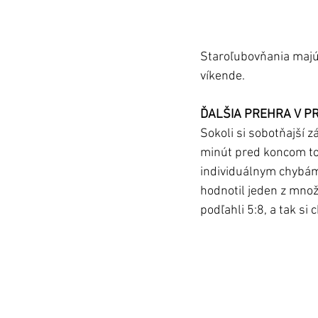
Staroľubovňania majú v
víkende. 
ĎALŠIA PREHRA V PR
Sokoli si sobotňajší z
minút pred koncom tot
individuálnym chybám,
hodnotil jeden z mno
podľahli 5:8, a tak si