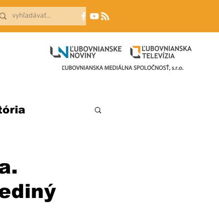
tória
a.
jediný