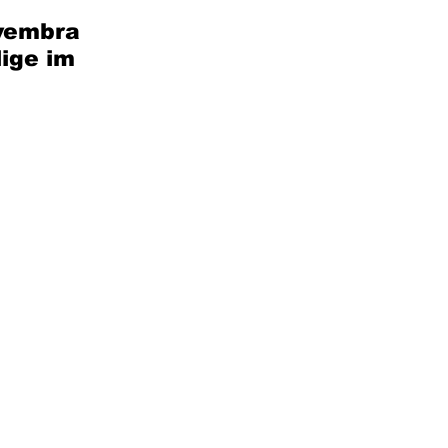
vembra 
lige im 