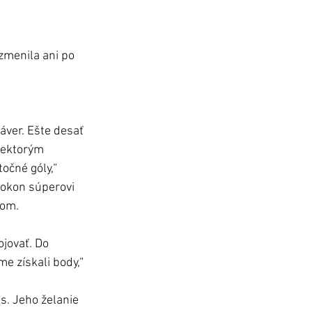
zmenila ani po 
áver. Ešte desať 
iektorým 
očné góly,“ 
okon súperovi 
hom. 
jovať. Do 
e získali body,“ 
s. Jeho želanie 