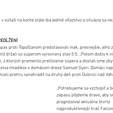
 súťaži na konte stále iba jediné víťazstvo a situácia sa ne
EDĹŽENÍ 
ápas proti Topoľčanom predstavovali inak, presnejšie, jeho z
iž držali so súperom vyrovnaný stav 5:5. „Potom došlo k n
 z ktorých pramenilo prečíslenie súpera a dostali sme zbyt
žstva mladíkov v domácom drese Samuel Gyori. Domáci nap
 chceli prehru vynahradiť na druhý deň proti Dubnici nad Vá
„Potrebujeme sa vzchopiť a bo
zápasu pôjdeme dravo, aby sm
prognózoval aktuálne štvrtý 
najproduktívnejší hráč Falcon