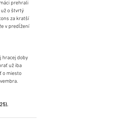
áci prehrali 
 už o štvrtý 
cons za kratší 
že v predĺžení 
j hracej doby 
ať už iba 
ť o miesto 
ovembra.
25).