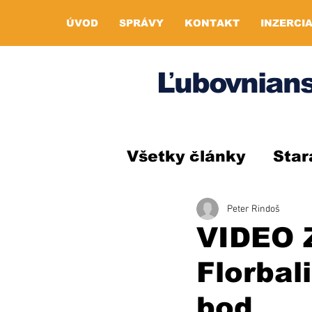
ÚVOD
SPRÁVY
KONTAKT
INZERCI
Ľubovnians
Všetky články
Star
Peter Rindoš
VIDEO Z
Florbal
bod