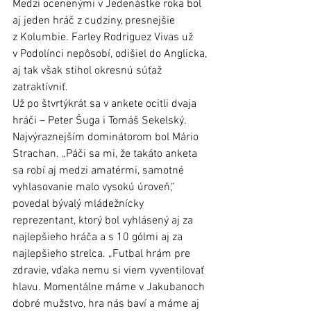
Medzi ocenenými v Jedenástke roka bol 
aj jeden hráč z cudziny, presnejšie 
z Kolumbie. Farley Rodriguez Vivas už 
v Podolínci nepôsobí, odišiel do Anglicka, 
aj tak však stihol okresnú súťaž 
zatraktívniť. 
Už po štvrtýkrát sa v ankete ocitli dvaja 
hráči – Peter Šuga i Tomáš Sekelský. 
Najvýraznejším dominátorom bol Mário 
Strachan. „Páči sa mi, že takáto anketa 
sa robí aj medzi amatérmi, samotné 
vyhlasovanie malo vysokú úroveň,“ 
povedal bývalý mládežnícky 
reprezentant, ktorý bol vyhlásený aj za 
najlepšieho hráča a s 10 gólmi aj za 
najlepšieho strelca. „Futbal hrám pre 
zdravie, vďaka nemu si viem vyventilovať 
hlavu. Momentálne máme v Jakubanoch 
dobré mužstvo, hra nás baví a máme aj 