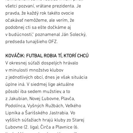
všetci pozvaní, vrátane prezidenta. Je 
pravda, že každý rok takéto ovocie 
očakávať nemôžeme, ale verím, že 
podobnej cti sa ešte dočkáme aj 
v budúcnosti,“ poznamenal Ján Solecký, 
predseda tunajšieho OFZ. 
KOVÁČIK: FUTBAL ROBIA TÍ, KTORÍ CHCÚ
V okresnej súťaži dospelých hrávalo 
v minulosti množstvo klubov 
z jednotlivých obcí, dnes je však situácia 
úplne iná. V siedmej lige aktuálne 
pôsobí iba sedem mužstiev, a to 
z Jakubian, Novej Ľubovne, Plavča, 
Podolínca, Vyšných Ružbách, Veľkého 
Lipníka a Šarišského Jastrabia. Vo 
vyšších súťažiach hrajú kluby zo Starej 
Ľubovne (2. liga), Čirča a Plavnice (6. 