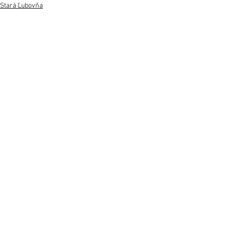
Stará Ľubovňa
Regióny
Šport
Zobrazit vše
Nejnovější příspěvky