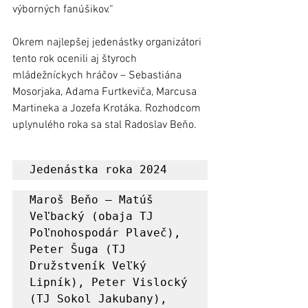
výborných fanúšikov.“
Okrem najlepšej jedenástky organizátori 
tento rok ocenili aj štyroch 
mládežníckych hráčov – Sebastiána 
Mosorjaka, Adama Furtkeviča, Marcusa 
Martineka a Jozefa Krotáka. Rozhodcom 
uplynulého roka sa stal Radoslav Beňo. 
Jedenástka roka 2024
Maroš Beňo – Matúš 
Veľbacký (obaja TJ 
Poľnohospodár Plaveč), 
Peter Šuga (TJ 
Družstveník Veľký 
Lipník), Peter Vislocký 
(TJ Sokol Jakubany), 