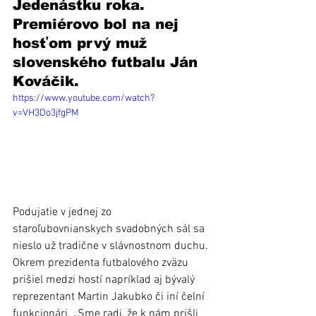
Jedenástku roka. 
Premiérovo bol na nej 
hosťom prvý muž 
slovenského futbalu Ján 
Kováčik.
https://www.youtube.com/watch?
v=VH3Do3jfgPM
Podujatie v jednej zo 
staroľubovnianskych svadobných sál sa 
nieslo už tradične v slávnostnom duchu. 
Okrem prezidenta futbalového zväzu 
prišiel medzi hostí napríklad aj bývalý 
reprezentant Martin Jakubko či iní čelní 
funkcionári. „Sme radi, že k nám prišli 