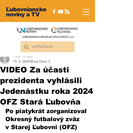
Ľubovnianske
noviny a TV
Peter Rindoš
19. 3. 2025
Minut čtení: 2
VIDEO Za účasti
prezidenta vyhlásili
Jedenástku roka 2024
OFZ Stará Ľubovňa
Po piatykrát zorganizoval 
Okresný futbalový zväz 
v Starej Ľubovni (OFZ) 