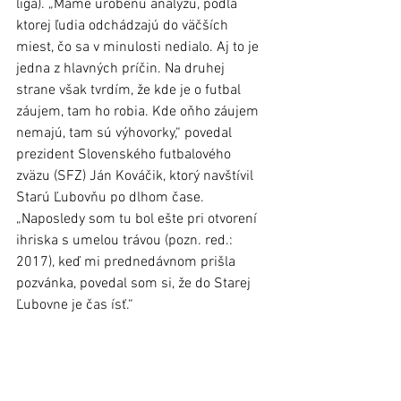
liga). „Máme urobenú analýzu, podľa 
ktorej ľudia odchádzajú do väčších 
miest, čo sa v minulosti nedialo. Aj to je 
jedna z hlavných príčin. Na druhej 
strane však tvrdím, že kde je o futbal 
záujem, tam ho robia. Kde oňho záujem 
nemajú, tam sú výhovorky,“ povedal 
prezident Slovenského futbalového 
zväzu (SFZ) Ján Kováčik, ktorý navštívil 
Starú Ľubovňu po dlhom čase. 
„Naposledy som tu bol ešte pri otvorení 
ihriska s umelou trávou (pozn. red.: 
2017), keď mi prednedávnom prišla 
pozvánka, povedal som si, že do Starej 
Ľubovne je čas ísť.“