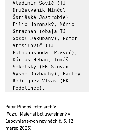
Vladimír Sovič (TJ 
Družstveník Minčol 
Šarišské Jastrabie), 
Filip Horanský, Mário 
Strachan (obaja TJ 
Sokol Jakubany), Peter 
Vresilovič (TJ 
Poľnohospodár Plaveč), 
Dárius Heban, Tomáš 
Sekelský (FK Slovan 
Vyšné Ružbachy), Farley 
Rodriguez Vivas (FK 
Podolínec).
Peter Rindoš, foto: archív
(Pozn.: Materiál bol uverejnený v 
Ľubovnianskych novinách č. 5, 12. 
marec 2025).