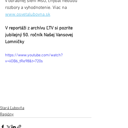
v obradnej sieni MsÚ, chýbať nebudú 
rozbory a vyhodnotenie. Viac na 
www.osvetalubovna.sk
V reportáži z archívu ĽTV si pozrite 
jubilejný 50. ročník Našej Vansovej 
Lomničky
https://www.youtube.com/watch?
v=iiOB6_tRe98&t=720s
Stará Ľubovňa
Regióny