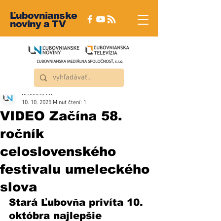
Ľubovnianske
noviny a TV
Redakcia ĽN
10. 10. 2025
Minut čtení: 1
VIDEO Začína 58.
ročník
celoslovenského
festivalu umeleckého
slova
Stará Ľubovňa privíta 10. 
októbra najlepšie 