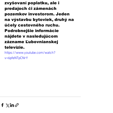
zvyšovaní poplatku, ale i 
predajoch či zámenách 
pozemkov investorom. Jeden 
na výstavbu bytoviek, druhý na 
účely cestovného ruchu. 
Podrobnejšie informácie 
nájdete v nasledujúcom 
zázname Ľubovnianskej 
televízie. 
https://www.youtube.com/watch?
v=6pfeNTpCNrY