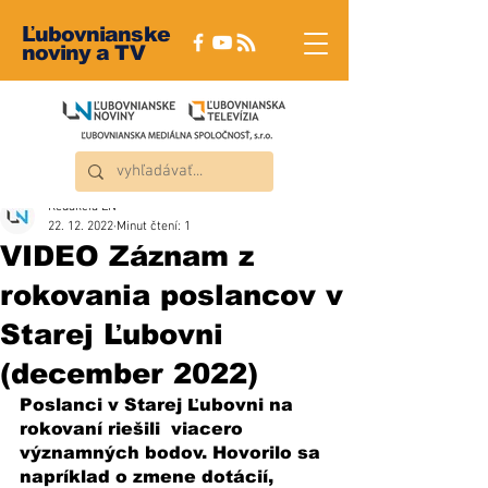
Ľubovnianske
noviny a TV
Redakcia ĽN
22. 12. 2022
Minut čtení: 1
VIDEO Záznam z
rokovania poslancov v
Starej Ľubovni
(december 2022)
Poslanci v Starej Ľubovni na 
rokovaní riešili  viacero 
významných bodov. Hovorilo sa 
napríklad o zmene dotácií, 